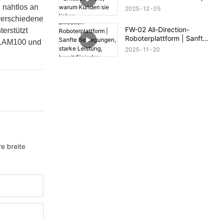
warum Kunden sie lieben
h nahtlos an
2025
12
05
 verschiedene
FW-02 All-Direction-
erstützt
Roboterplattform | Sanfte
 SLAM100 und
Bewegungen, starke
2025
11
20
Leistung, bereit für jedes
Gelände
e breite