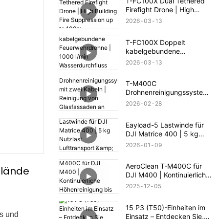
T-FC100X Dual Tethered
Firefight Drone | High
Building Fire Suppression
2026
03
13
up to 100m
T-FC100X Doppelt
kabelgebundene
Feuerwehrdrohne | 1000
2026
03
13
l/min Wasserdurchfluss &
100 m Höhenrettung
T-M400C
Drohnenreinigungssystem
mit zwei Kabeln |
2026
02
28
Reinigung von
Glasfassaden an
Eayload-5 Lastwinde für
Geschäftsgebäuden
DJI Matrice 400 | 5 kg
Nutzlast, Lufttransport &
2026
01
09
PSDK-Steuerung
AeroClean T-M400C für
elände
DJI M400 | Kontinuierliche
Höhenreinigung bis 60 m
2025
12
05
15 P3 (T50)-Einheiten im
es und
Einsatz – Entdecken Sie,