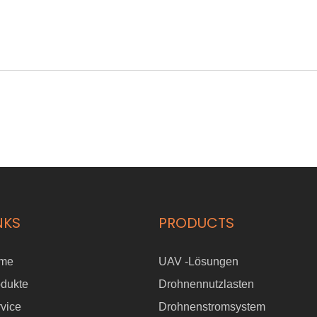
NKS
PRODUCTS
me
UAV -Lösungen
odukte
Drohnennutzlasten
vice
Drohnenstromsystem