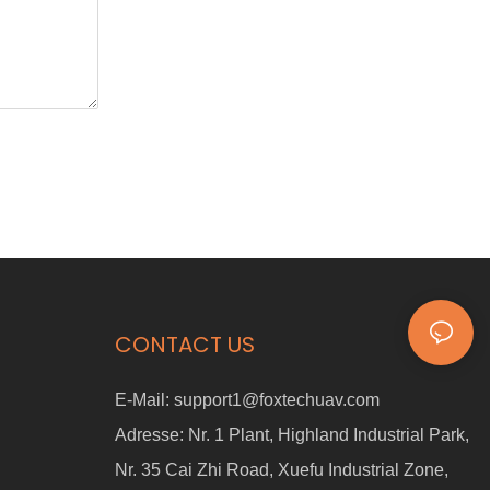
CONTACT US
E-Mail:
support1@foxtechuav.com
Adresse:
Nr. 1 Plant, Highland Industrial Park,
Nr. 35 Cai Zhi Road, Xuefu Industrial Zone,