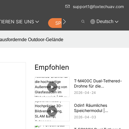
support1@foxtechuav.com
IEREN SIE UNS
Deutsch
SPEICHERN
ausfordernde Outdoor-Gelände
Empfohlen
T-M400C Dual-Tethered-
Drohne für die
hochwertige
2026
04
24
Außenreinigung von
Glasfassaden im
Odin1 Räumliches
Wohnbereich | 60 m
Speichermodul |
Reichweite
Hochpräzise 3D-
2026
04
03
Bildverarbeitung, SLAM &
Autonome Navigation