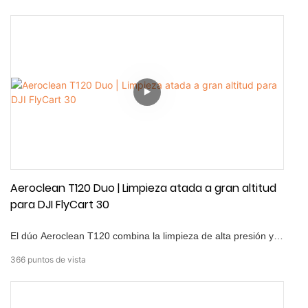
y de alto voltaje a través de una conexión atada. Este sistema
incluye una unidad compacta en el aire, una estación de
energía de tierra de grado industrial y un cable de correa de
alto rendimiento con capacidades de monitoreo en tiempo
real. Desde la inicialización del sistema hasta la
implementación de cable y el aterrizaje seguro, UT100
garantiza una operación estable, eficiente e ininterrumpida.
Aeroclean T120 Duo | Limpieza atada a gran altitud
para DJI FlyCart 30
El dúo Aeroclean T120 combina la limpieza de alta presión y la
potencia atada continua para redefinir la eficiencia del
366
puntos de vista
mantenimiento aéreo. Construido para DJI Flycart 30, permite
operaciones de larga duración y alta altitud — Sin
intercambios de batería, sin límites de agua a bordo y sin