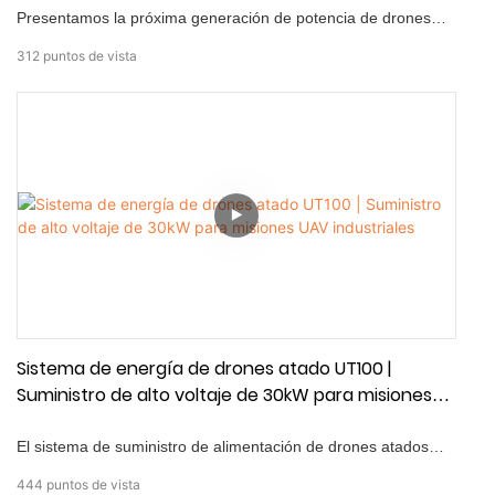
Presentamos la próxima generación de potencia de drones—
Nuestra batería de iones de litio semi-sólido. Diseñado para
312
puntos de vista
alta seguridad, densidad de energía superior y carga rápida,
garantiza una resistencia más larga y un rendimiento confiable
para los drones VTOL y multirotores.
Sistema de energía de drones atado UT100 |
Suministro de alto voltaje de 30kW para misiones
UAV industriales
El sistema de suministro de alimentación de drones atados
UT100 está diseñado para satisfacer las demandas de las
444
puntos de vista
misiones UAV de larga duración mediante la entrega continua