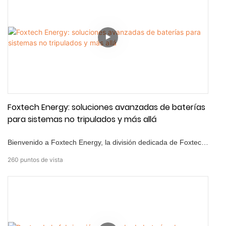
tiempo de inactividad.
Foxtech Energy: soluciones avanzadas de baterías
para sistemas no tripulados y más allá
Bienvenido a Foxtech Energy, la división dedicada de Foxtech
especializada en soluciones avanzadas de baterías. Como
260
puntos de vista
innovador líder en fabricación de baterías, ofrecemos
sistemas de energía de alto rendimiento, confiables y
eficientes adaptados para diversas aplicaciones—Desde
sistemas no tripulados y maquinaria industrial hasta
electrónica de consumo de vanguardia. En Foxtech Energy,
nuestra tecnología de batería de última generación está