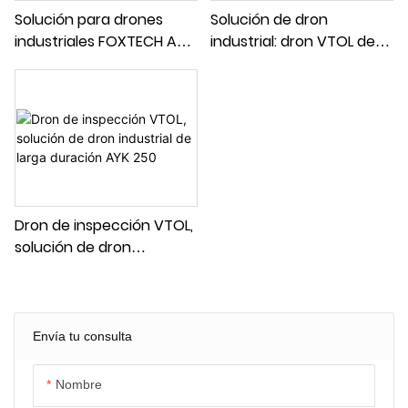
Solución para drones
Solución de dron
industriales FOXTECH AYK
industrial: dron VTOL de
con peso máximo de
larga duración para
despegue de 35 kg y
inspección. Peso máximo
carga pesada VTOL 350
de despegue: 24 kg. AYK.
320
Dron de inspección VTOL,
solución de dron
industrial de larga
duración AYK 250
Envía tu consulta
Nombre