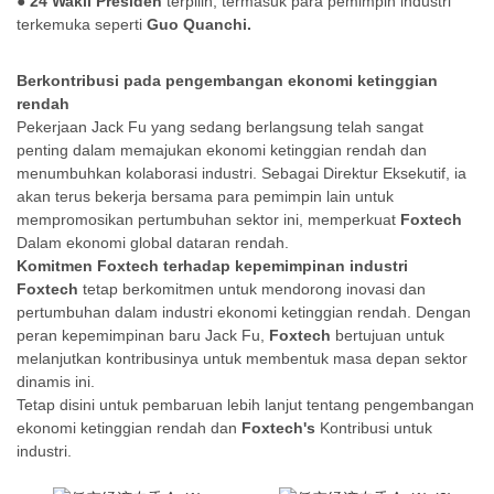
●
24 Wakil Presiden
terpilih, termasuk para pemimpin industri
terkemuka seperti
Guo Quanchi.
Berkontribusi pada pengembangan ekonomi ketinggian
rendah
Pekerjaan Jack Fu yang sedang berlangsung telah sangat
penting dalam memajukan ekonomi ketinggian rendah dan
menumbuhkan kolaborasi industri. Sebagai Direktur Eksekutif, ia
akan terus bekerja bersama para pemimpin lain untuk
mempromosikan pertumbuhan sektor ini, memperkuat
Foxtech
Dalam ekonomi global dataran rendah.
Komitmen Foxtech terhadap kepemimpinan industri
Foxtech
tetap berkomitmen untuk mendorong inovasi dan
pertumbuhan dalam industri ekonomi ketinggian rendah. Dengan
peran kepemimpinan baru Jack Fu,
Foxtech
bertujuan untuk
melanjutkan kontribusinya untuk membentuk masa depan sektor
dinamis ini.
Tetap disini untuk pembaruan lebih lanjut tentang pengembangan
ekonomi ketinggian rendah dan
Foxtech's
Kontribusi untuk
industri.