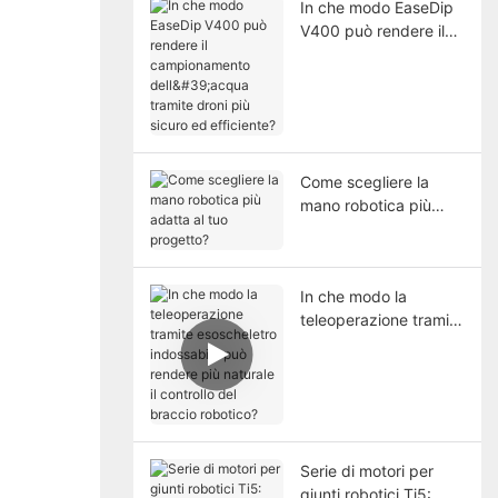
In che modo EaseDip
V400 può rendere il
campionamento
dell'acqua tramite
droni più sicuro ed
efficiente?
Come scegliere la
mano robotica più
adatta al tuo
progetto?
In che modo la
teleoperazione tramite
esoscheletro
indossabile può
rendere più naturale il
controllo del braccio
robotico?
Serie di motori per
giunti robotici Ti5: