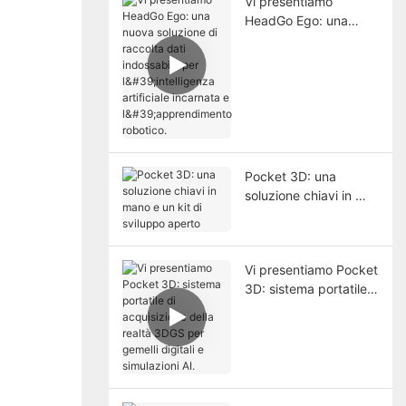
Vi presentiamo
HeadGo Ego: una
nuova soluzione di
raccolta dati
indossabile per
l'intelligenza artificiale
incarnata e
l'apprendimento
robotico.
Pocket 3D: una
soluzione chiavi in ​​
mano e un kit di
sviluppo aperto
Vi presentiamo Pocket
3D: sistema portatile
di acquisizione della
realtà 3DGS per
gemelli digitali e
simulazioni AI.