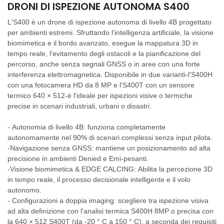
DRONI DI ISPEZIONE AUTONOMA S400
L'S400 è un drone di ispezione autonoma di livello 4B progettato
per ambienti estremi. Sfruttando l'intelligenza artificiale, la visione
biomimetica e il bordo avanzato, esegue la mappatura 3D in
tempo reale, l'evitamento degli ostacoli e la pianificazione del
percorso, anche senza segnali GNSS o in aree con una forte
interferenza elettromagnetica. Disponibile in due varianti-l'S400H
con una fotocamera HD da 8 MP e l'S400T con un sensore
termico 640 × 512-è l'ideale per ispezioni visive o termiche
precise in scenari industriali, urbani o disastri.
- Autonomia di livello 4B: funziona completamente
autonomamente nel 90% di scenari complessi senza input pilota.
-Navigazione senza GNSS: mantiene un posizionamento ad alta
precisione in ambienti Denied e Emi-pesanti.
-Visione biomimetica & EDGE CALCING: Abilita la percezione 3D
in tempo reale, il processo decisionale intelligente e il volo
autonomo.
- Configurazioni a doppia imaging: scegliere tra ispezione visiva
ad alta definizione con l'analisi termica S400H 8MP o precisa con
la 640 × 512 S400T (da -20 ° C a 150 ° C), a seconda dei requisiti