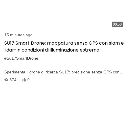
00:50
15 minutes ago
SU17 Smart Drone: mappatura senza GPS con slam e
lidar-in condizioni di illuminazione estrema
#Su17SmartDrone
Sperimenta il drone di ricerca SU17: precisione senza GPS con
slam quad-fotocamera, 360° 3D LIDAR e LIO FAST per
374
0
mappatura accurata e evitamento degli ostacoli. Gestisce
ambienti complessi e temperature elevate, con prestazioni stabili
testate in foreste dense usando il posizionamento visivo. Guarda
il video per vedere Excel SU17 in ambienti impegnativi! Come
vedi droni come questa ricerca e sviluppo in trasformazione?
Commenta di seguito con i tuoi pensieri!