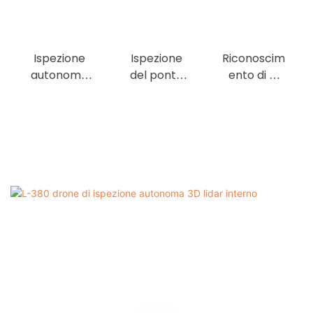
Ispezione
Ispezione
Riconoscim
autonoma
del ponte
ento di AI
per stazioni
ferroviario
remoto per
di
le ispezioni
convertitor
di
e da 750kV
sottostazio
nelle griglie
ne GIS
elettriche