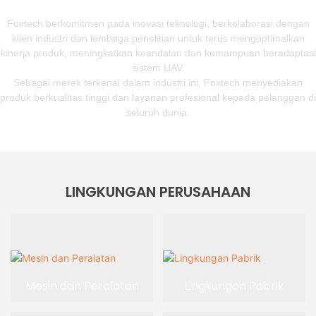
Foxtech berkomitmen pada inovasi teknologi, berkolaborasi dengan
klien industri dan lembaga penelitian untuk terus mengoptimalkan
kinerja produk, meningkatkan keandalan dan kemampuan beradaptasi
sistem UAV.
Sebagai merek terkenal dalam industri ini, Foxtech menyediakan
produk berkualitas tinggi dan layanan profesional kepada pelanggan di
seluruh dunia.
LINGKUNGAN PERUSAHAAN
Mesin dan Peralatan
Lingkungan Pabrik