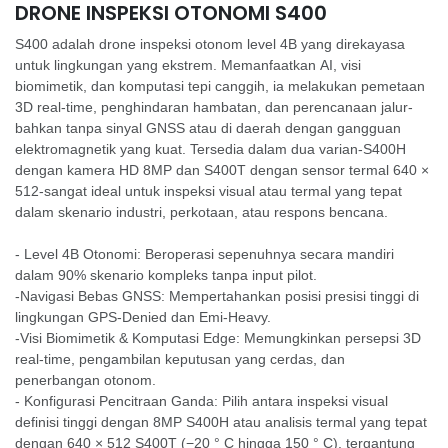
DRONE INSPEKSI OTONOMI S400
S400 adalah drone inspeksi otonom level 4B yang direkayasa
untuk lingkungan yang ekstrem. Memanfaatkan AI, visi
biomimetik, dan komputasi tepi canggih, ia melakukan pemetaan
3D real-time, penghindaran hambatan, dan perencanaan jalur-
bahkan tanpa sinyal GNSS atau di daerah dengan gangguan
elektromagnetik yang kuat. Tersedia dalam dua varian-S400H
dengan kamera HD 8MP dan S400T dengan sensor termal 640 ×
512-sangat ideal untuk inspeksi visual atau termal yang tepat
dalam skenario industri, perkotaan, atau respons bencana.
- Level 4B Otonomi: Beroperasi sepenuhnya secara mandiri
dalam 90% skenario kompleks tanpa input pilot.
-Navigasi Bebas GNSS: Mempertahankan posisi presisi tinggi di
lingkungan GPS-Denied dan Emi-Heavy.
-Visi Biomimetik & Komputasi Edge: Memungkinkan persepsi 3D
real-time, pengambilan keputusan yang cerdas, dan
penerbangan otonom.
- Konfigurasi Pencitraan Ganda: Pilih antara inspeksi visual
definisi tinggi dengan 8MP S400H atau analisis termal yang tepat
dengan 640 × 512 S400T (−20 ° C hingga 150 ° C), tergantung