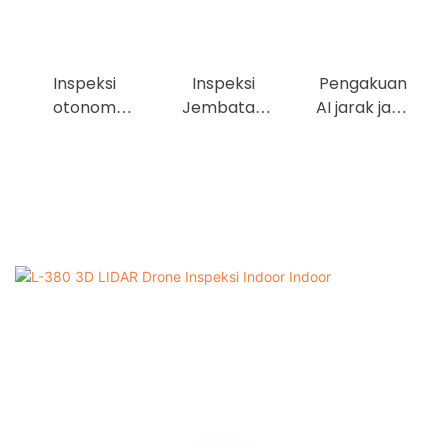
Inspeksi
Inspeksi
Pengakuan
otonom
Jembatan
AI jarak jauh
untuk
Kereta Api
untuk
stasiun
inspeksi
konverter
gardu GIS
750kV di
jaringan
listrik