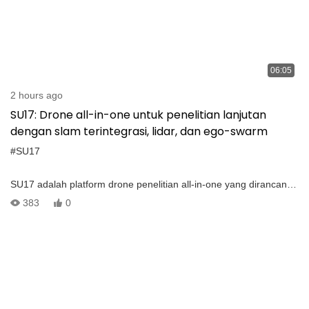
06:05
2 hours ago
SU17: Drone all-in-one untuk penelitian lanjutan
dengan slam terintegrasi, lidar, dan ego-swarm
#SU17
SU17 adalah platform drone penelitian all-in-one yang dirancang
dengan integrasi dan keandalan dalam pikiran. Ini
383
0
menggabungkan pengontrol penerbangan, komputer onboard,
modul slam visual quad-kamera, kamera gimbal, dan modul
transmisi data ke dalam sistem kompak tunggal, secara signifikan
meningkatkan stabilitas dan ketergantungan perangkat keras.
Didukung oleh perangkat lunak drone otonom, SU17 mendukung
fungsionalitas canggih seperti pengenalan dan pelacakan target,
perencanaan jalur, dan banyak lagi.