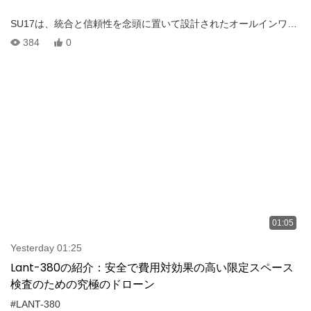
SU17は、統合と信頼性を念頭に置いて設計されたオールインワン
の研究ドローンプラットフォームです。 フライトコントローラ
384
0
ー、オンボードコンピューター、クアッドカメラビジュアルスラ
ムモジュール、ジンバルカメラ、およびデータ送信モジュールを
単一のコンパクトシステムに組み合わせて、ハードウェアの安定
性と信頼性を大幅に向上させます。 自律ドローンソフトウェアを
搭載したSU17は、ターゲット認識や追跡、パス計画などの高度な
機能をサポートしています。
01:05
Yesterday 01:25
Lant-380の紹介：安全で費用対効果の高い限定スペース
検査のための究極のドローン
#LANT-380