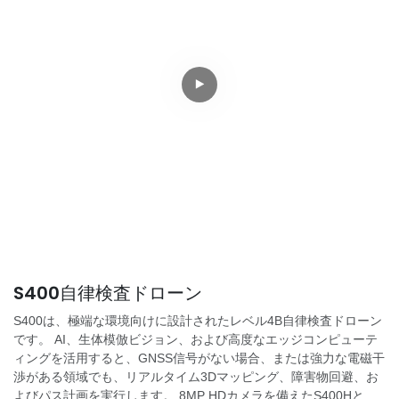
S400自律検査ドローン
S400は、極端な環境向けに設計されたレベル4B自律検査ドローン
です。 AI、生体模倣ビジョン、および高度なエッジコンピューテ
ィングを活用すると、GNSS信号がない場合、または強力な電磁干
渉がある領域でも、リアルタイム3Dマッピング、障害物回避、お
よびパス計画を実行します。 8MP HDカメラを備えたS400Hと