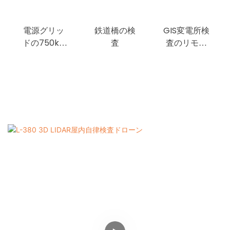
電源グリッ
鉄道橋の検
GIS変電所検
ドの750kV
査
査のリモー
コンバータ
トAI認識
ーステーシ
ョンの自律
検査