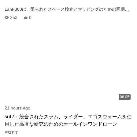
Lant-380は、限られたスペース検査とマッピングのための画期的
なソリューションです！この最先端のドローンを使用した、トン
253
0
ネルやユーティリティの廊下などの危険で到達しにくい領域に別
れを告げます。 保護ケージのおかげで、危険な環境を介したシー
ムレスなナビゲーションを目撃します。 Lant-380が屋内ドローン
テクノロジーに革命をもたらし、これまで以上に安全で効率的に
検査を行う方法をご覧ください！
06:05
21 hours ago
su17：統合されたスラム、ライダー、エゴスウォームを使
用した高度な研究のためのオールインワンドローン
#SU17