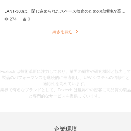
LANT-380は、閉じ込められたスペース検査のための信頼性が高
く、より安全で、より費用効率の高いドローンであり、トンネ
274
0
ル、ボイラー、地下のユーティリティ廊下などのエリアを安全に
ナビゲートするように設計されています。 このLIDARポジショニ
続きを読む
ングドローンは、GNSS衛星信号とは無関係で、詳細なマッピング
と検査に最適な高精度の屋内ドローンです。 ドローンの保護ケー
ジは、衝撃や衝突からそれを保護し、最も危険な条件でも継続的
な動作を確保します。 Lant-380は、市場に出回っている最新の閉
テクノロジーとイノベーション
じ込められたスペースドローンの1つとして、屋内使用のための費
用対効果の高いソリューションを提供し、効率的で安全な検査に
Foxtech は技術革新に注力しており、業界の顧客や研究機関と協力して
不可欠なツールになっています。
製品のパフォーマンスを継続的に最適化し、UAV システムの信頼性と
適応性を高めています。
業界で有名なブランドとして、Foxtech は世界中の顧客に高品質の製品
と専門的なサービスを提供しています。
企業環境