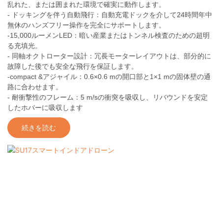
乱れた、または囲まれた環境で確実に動作します。
- ドッキングを伴う自動飛行：自動充電ドックを介して24時間年中
無休のハンズフリー操作を完全にサポートします。
-15,000ルーメンLED：暗い産業またはトンネル検査のための超明
る充填光。
- 同軸オクトローター設計：冗長モーターレイアウトは、部分的に
故障した後でも安全な飛行を保証します。
-compact &アジャイル：0.6×0.6 mの開口部と1×1 mの固体壁の通
路に合わせます。
- 耐衝撃性のフレーム：5 m/sの衝突を吸収し、リバウンドを安定
したホバーに吸収します
続きを読む