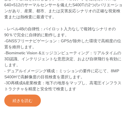
640×512のサーマルセンサーを備えたS400Tの2つのバリエーショ
ンがあり、産業、都市、または災害反応シナリオの正確な視覚検
査または熱検査に最適です。
- レベル4Bの自律性：パイロット入力なしで複雑なシナリオの
90％で完全に自律的に動作します。
-GNSSフリーナビゲーション：GPSが除外した環境で高精度の位
置を維持します。
-Biomimetic Vision &エッジコンピューティング：リアルタイムの
3D認識、インテリジェントな意思決定、および自律飛行を有効に
します。
- デュアルイメージング構成：ミッションの要件に応じて、8MP
S400Hで高解像度の目視検査を選択します。
-3D再構成&産業検査：地下の地形をマップし、高電圧インフラス
トラクチャを精度と安全性で検査します
続きを読む