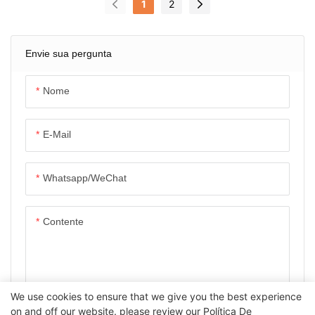
1
2
Para Combate A
Duração RHEA 160
Incêndios E Logística
THEA 190MP
Envie sua pergunta
Nome
E-Mail
Whatsapp/WeChat
Contente
We use cookies to ensure that we give you the best experience
on and off our website. please review our
Política De