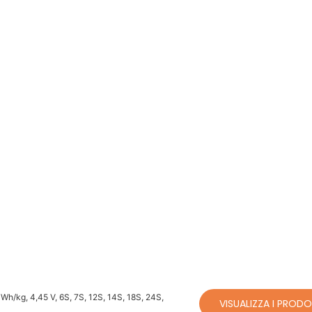
0 Wh/kg, 4,45 V, 6S, 7S, 12S, 14S, 18S, 24S,
VISUALIZZA I PRODO