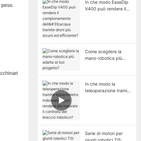
In che modo EaseDip
l peso.
V400 può rendere il
campionamento
dell'acqua tramite
droni più sicuro ed
efficiente?
Come scegliere la
mano robotica più
adatta al tuo
progetto?
acchinari
In che modo la
teleoperazione tramite
esoscheletro
indossabile può
rendere più naturale il
controllo del braccio
robotico?
Serie di motori per
giunti robotici Ti5: