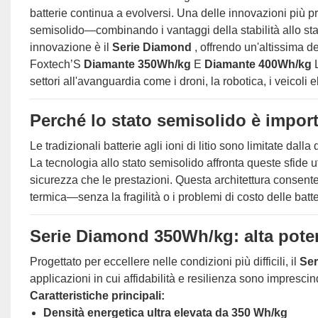
batterie continua a evolversi. Una delle innovazioni più pro
semisolido—combinando i vantaggi della stabilità allo stato 
innovazione è il
Serie Diamond
, offrendo un'altissima d
Foxtech’S
Diamante 350Wh/kg
E
Diamante 400Wh/kg
settori all'avanguardia come i droni, la robotica, i veicoli ele
Perché lo stato semisolido è impor
Le tradizionali batterie agli ioni di litio sono limitate dal
La tecnologia allo stato semisolido affronta queste sfide u
sicurezza che le prestazioni. Questa architettura consent
termica—senza la fragilità o i problemi di costo delle batt
Serie Diamond 350Wh/kg: alta pote
Progettato per eccellere nelle condizioni più difficili, il
Se
applicazioni in cui affidabilità e resilienza sono imprescind
Caratteristiche principali:
Densità energetica ultra elevata da 350 Wh/kg