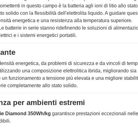
mettenti in questo campo è la batteria agli ioni di litio allo stato
solido con la flessibilità dell'elettrolita liquido. A guidare ques
ensità energetica e una resistenza alla temperatura superiore.
Le batterie in serie stanno ridefinendo le soluzioni di alimentazi
ttrici e i sistemi energetici portatili.
tante
la densità energetica, da problemi di sicurezza e da vincoli di temp
tilizzando una composizione elettrolitica ibrida, migliorando sia 
e un funzionamento a tensione più elevata e una migliore stabili
erie completamente allo stato solido.
nza per ambienti estremi
rie Diamond 350Wh/kg
garantisce prestazioni eccezionali nell
ibili.