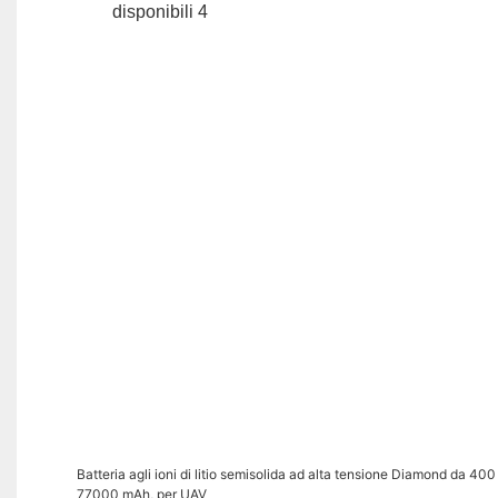
Batteria agli ioni di litio semisolida ad alta tensione Diamond da 40
77000 mAh, per UAV