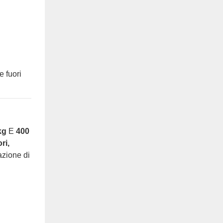
e fuori
kg
E
400
ri,
azione di