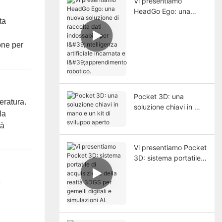
Vi presentiamo
HeadGo Ego: una
ta
nuova soluzione di
raccolta dati
indossabile per
one per
l'intelligenza artificiale
incarnata e
l'apprendimento
robotico.
Pocket 3D: una
eratura.
soluzione chiavi in ​​
la
mano e un kit di
tà
sviluppo aperto
Vi presentiamo Pocket
3D: sistema portatile
di acquisizione della
realtà 3DGS per
e
gemelli digitali e
simulazioni AI.