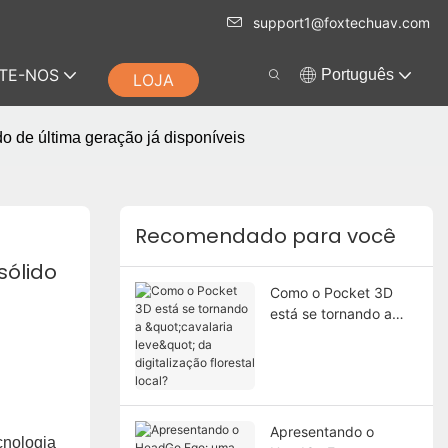
support1@foxtechuav.com
TE-NOS
Português
LOJA
o de última geração já disponíveis
Recomendado para você
ólido 
Como o Pocket 3D
está se tornando a
"cavalaria leve" da
digitalização florestal
local?
Apresentando o
cnologia