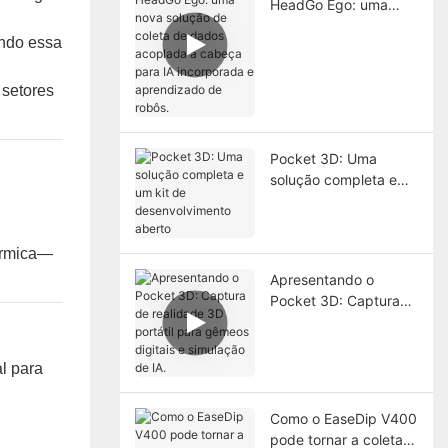
HeadGo Ego: uma
nova solução de
ando essa
coleta de dados
acoplada à cabeça
para IA incorporada e
 setores
aprendizado de
robôs.
Pocket 3D: Uma
solução completa e
um kit de
desenvolvimento
aberto
érmica—
Apresentando o
Pocket 3D: Captura
de realidade 3D
portátil para gêmeos
digitais e simulação
l para
de IA.
Como o EaseDip V400
pode tornar a coleta