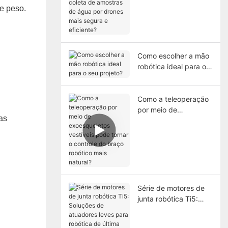
de amostras de água
e peso.
por drones mais
segura e eficiente?
Como escolher a mão
robótica ideal para o
seu projeto?
Como a teleoperação
por meio de
as
exoesqueletos
vestíveis pode tornar
o controle do braço
robótico mais natural?
Série de motores de
junta robótica Ti5:
Soluções de
atuadores leves para