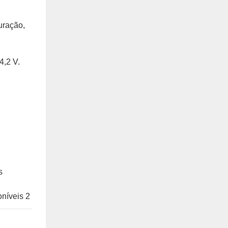
uração,
4,2 V.
s