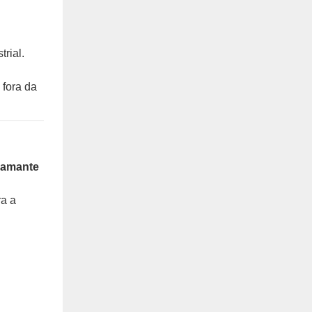
rial.
 fora da
iamante
ra a