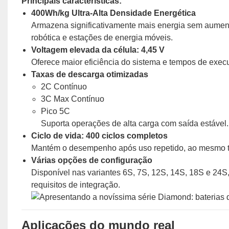
Principais características:
400Wh/kg Ultra-Alta Densidade Energética
Armazena significativamente mais energia sem aumenta
robótica e estações de energia móveis.
Voltagem elevada da célula: 4,45 V
Oferece maior eficiência do sistema e tempos de exe
Taxas de descarga otimizadas
2C Contínuo
3C Max Contínuo
Pico 5C
Suporta operações de alta carga com saída estável.
Ciclo de vida: 400 ciclos completos
Mantém o desempenho após uso repetido, ao mesmo te
Várias opções de configuração
Disponível nas variantes 6S, 7S, 12S, 14S, 18S e 24S
requisitos de integração.
Aplicações do mundo real