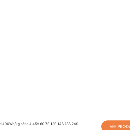
mond 400Wh/kg série 4,45V 6S 7S 12S 14S 18S 24S
VER PROD