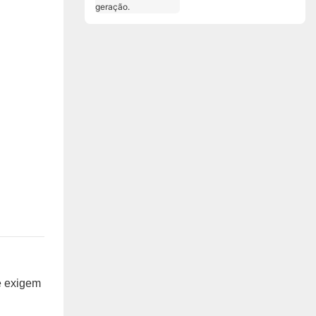
robótica de última
geração.
e exigem