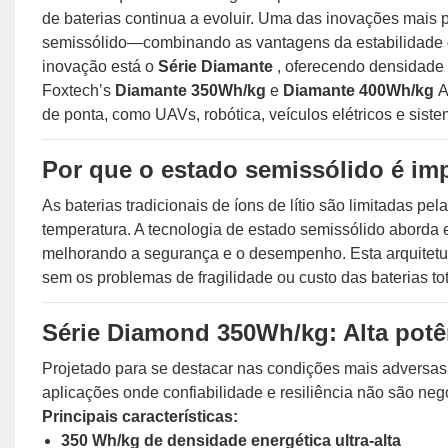
de baterias continua a evoluir. Uma das inovações mais p
semissólido—combinando as vantagens da estabilidade do 
inovação está o
Série Diamante
, oferecendo densidade e
Foxtech’s
Diamante 350Wh/kg
e
Diamante 400Wh/kg
A
de ponta, como UAVs, robótica, veículos elétricos e siste
Por que o estado semissólido é im
As baterias tradicionais de íons de lítio são limitadas p
temperatura. A tecnologia de estado semissólido aborda 
melhorando a segurança e o desempenho. Esta arquitetu
sem os problemas de fragilidade ou custo das baterias to
Série Diamond 350Wh/kg: Alta potê
Projetado para se destacar nas condições mais adversas
aplicações onde confiabilidade e resiliência não são neg
Principais características:
350 Wh/kg de densidade energética ultra-alta