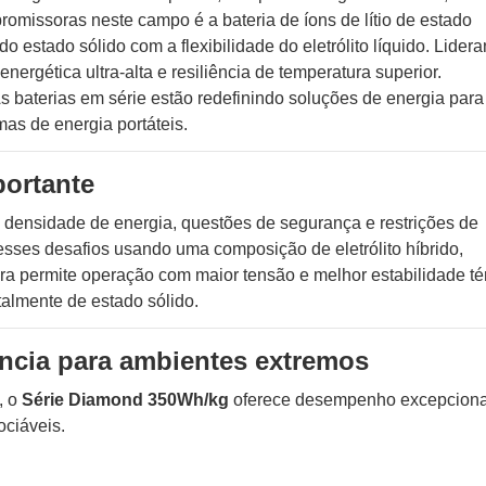
romissoras neste campo é a bateria de íons de lítio de estado
estado sólido com a flexibilidade do eletrólito líquido. Lider
nergética ultra-alta e resiliência de temperatura superior.
s baterias em série estão redefinindo soluções de energia para
mas de energia portáteis.
portante
ela densidade de energia, questões de segurança e restrições de
esses desafios usando uma composição de eletrólito híbrido,
ra permite operação com maior tensão e melhor estabilidade t
talmente de estado sólido.
ncia para ambientes extremos
, o
Série Diamond 350Wh/kg
oferece desempenho excepciona
ociáveis.