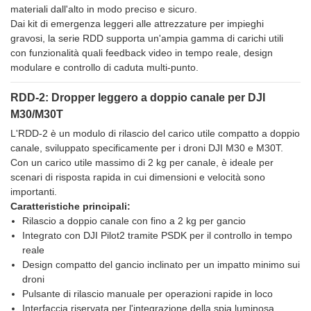
materiali dall'alto in modo preciso e sicuro.
Dai kit di emergenza leggeri alle attrezzature per impieghi
gravosi, la serie RDD supporta un'ampia gamma di carichi utili
con funzionalità quali feedback video in tempo reale, design
modulare e controllo di caduta multi-punto.
RDD-2: Dropper leggero a doppio canale per DJI
M30/M30T
L'RDD-2 è un modulo di rilascio del carico utile compatto a doppio
canale, sviluppato specificamente per i droni DJI M30 e M30T.
Con un carico utile massimo di 2 kg per canale, è ideale per
scenari di risposta rapida in cui dimensioni e velocità sono
importanti.
Caratteristiche principali:
Rilascio a doppio canale con fino a 2 kg per gancio
Integrato con DJI Pilot2 tramite PSDK per il controllo in tempo
reale
Design compatto del gancio inclinato per un impatto minimo sui
droni
Pulsante di rilascio manuale per operazioni rapide in loco
Interfaccia riservata per l'integrazione della spia luminosa