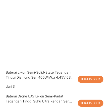
Baterai Li-ion Semi-Solid-State Tegangan
Tinggi Diamond Seri 400Wh/kg 4.45V 6S
LIHAT PRODUK
7S 12S 14S 18S 24S 77000mAh untuk UAV
dari
$
Baterai Drone UAV Li-ion Semi-Padat
Tegangan Tinggi Suhu Ultra Rendah Seri
LIHAT PRODUK
Diamond 350Wh/kg 4.45V