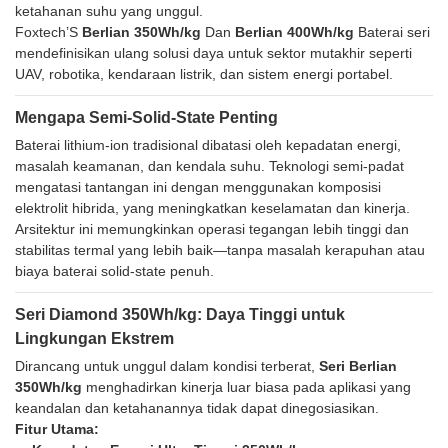
ketahanan suhu yang unggul.
Foxtech’S
Berlian 350Wh/kg
Dan
Berlian 400Wh/kg
Baterai seri
mendefinisikan ulang solusi daya untuk sektor mutakhir seperti
UAV, robotika, kendaraan listrik, dan sistem energi portabel.
Mengapa Semi-Solid-State Penting
Baterai lithium-ion tradisional dibatasi oleh kepadatan energi,
masalah keamanan, dan kendala suhu. Teknologi semi-padat
mengatasi tantangan ini dengan menggunakan komposisi
elektrolit hibrida, yang meningkatkan keselamatan dan kinerja.
Arsitektur ini memungkinkan operasi tegangan lebih tinggi dan
stabilitas termal yang lebih baik—tanpa masalah kerapuhan atau
biaya baterai solid-state penuh.
Seri Diamond 350Wh/kg: Daya Tinggi untuk
Lingkungan Ekstrem
Dirancang untuk unggul dalam kondisi terberat,
Seri Berlian
350Wh/kg
menghadirkan kinerja luar biasa pada aplikasi yang
keandalan dan ketahanannya tidak dapat dinegosiasikan.
Fitur Utama: