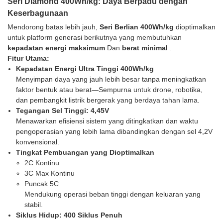
Seri Diamond 400Wh/kg: Daya Berpadu dengan
Keserbagunaan
Mendorong batas lebih jauh,
Seri Berlian 400Wh/kg
dioptimalkan
untuk platform generasi berikutnya yang membutuhkan
kepadatan energi maksimum
Dan
berat minimal
.
Fitur Utama:
Kepadatan Energi Ultra Tinggi 400Wh/kg
Menyimpan daya yang jauh lebih besar tanpa meningkatkan
faktor bentuk atau berat—Sempurna untuk drone, robotika,
dan pembangkit listrik bergerak yang berdaya tahan lama.
Tegangan Sel Tinggi: 4,45V
Menawarkan efisiensi sistem yang ditingkatkan dan waktu
pengoperasian yang lebih lama dibandingkan dengan sel 4,2V
konvensional.
Tingkat Pembuangan yang Dioptimalkan
2C Kontinu
3C Max Kontinu
Puncak 5C
Mendukung operasi beban tinggi dengan keluaran yang
stabil.
Siklus Hidup: 400 Siklus Penuh