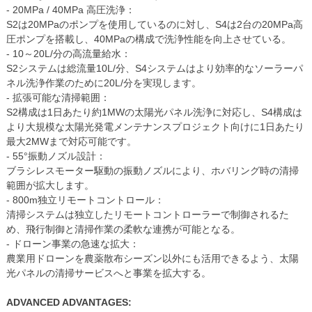
- 20MPa / 40MPa 高圧洗浄：
S2は20MPaのポンプを使用しているのに対し、S4は2台の20MPa高
圧ポンプを搭載し、40MPaの構成で洗浄性能を向上させている。
- 10～20L/分の高流量給水：
S2システムは総流量10L/分、S4システムはより効率的なソーラーパ
ネル洗浄作業のために20L/分を実現します。
- 拡張可能な清掃範囲：
S2構成は1日あたり約1MWの太陽光パネル洗浄に対応し、S4構成は
より大規模な太陽光発電メンテナンスプロジェクト向けに1日あたり
最大2MWまで対応可能です。
- 55°振動ノズル設計：
ブラシレスモーター駆動の振動ノズルにより、ホバリング時の清掃
範囲が拡大します。
- 800m独立リモートコントロール：
清掃システムは独立したリモートコントローラーで制御されるた
め、飛行制御と清掃作業の柔軟な連携が可能となる。
- ドローン事業の急速な拡大：
農業用ドローンを農薬散布シーズン以外にも活用できるよう、太陽
光パネルの清掃サービスへと事業を拡大する。
ADVANCED ADVANTAGES: