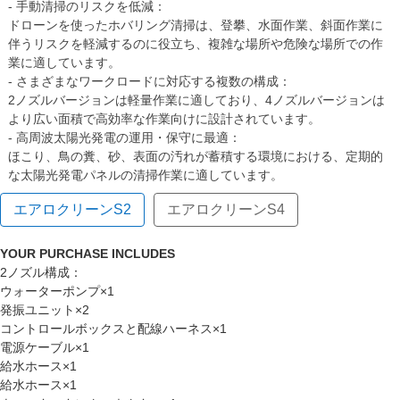
- 手動清掃のリスクを低減：
ドローンを使ったホバリング清掃は、登攀、水面作業、斜面作業に
伴うリスクを軽減するのに役立ち、複雑な場所や危険な場所での作
業に適しています。
- さまざまなワークロードに対応する複数の構成：
2ノズルバージョンは軽量作業に適しており、4ノズルバージョンは
より広い面積で高効率な作業向けに設計されています。
- 高周波太陽光発電の運用・保守に最適：
ほこり、鳥の糞、砂、表面の汚れが蓄積する環境における、定期的
な太陽光発電パネルの清掃作業に適しています。
エアロクリーンS2
エアロクリーンS4
YOUR PURCHASE INCLUDES
2ノズル構成：
ウォーターポンプ×1
発振ユニット×2
コントロールボックスと配線ハーネス×1
電源ケーブル×1
給水ホース×1
給水ホース×1