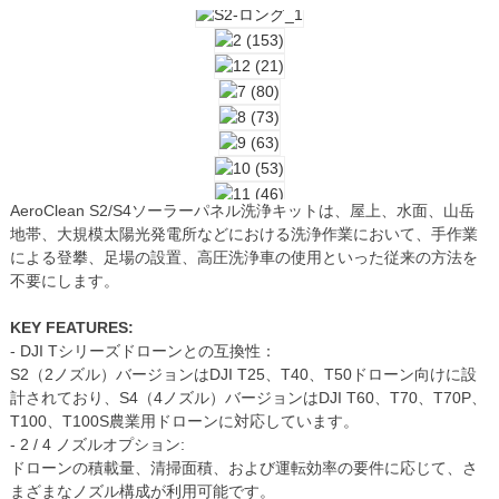
AeroClean S2/S4ソーラーパネル洗浄キットは、屋上、水面、山岳
地帯、大規模太陽光発電所などにおける洗浄作業において、手作業
による登攀、足場の設置、高圧洗浄車の使用といった従来の方法を
不要にします。
KEY FEATURES:
- DJI Tシリーズドローンとの互換性：
S2（2ノズル）バージョンはDJI T25、T40、T50ドローン向けに設
計されており、S4（4ノズル）バージョンはDJI T60、T70、T70P、
T100、T100S農業用ドローンに対応しています。
- 2 / 4 ノズルオプション:
ドローンの積載量、清掃面積、および運転効率の要件に応じて、さ
まざまなノズル構成が利用可能です。