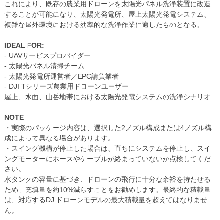
これにより、既存の農業用ドローンを太陽光パネル洗浄装置に改造
することが可能になり、太陽光発電所、屋上太陽光発電システム、
複雑な屋外環境における効率的な洗浄作業に適したものとなる。
IDEAL FOR:
- UAVサービスプロバイダー
- 太陽光パネル清掃チーム
- 太陽光発電所運営者／EPC請負業者
- DJI Tシリーズ農業用ドローンユーザー
屋上、水面、山岳地帯における太陽光発電システムの洗浄シナリオ
NOTE
・実際のパッケージ内容は、選択した2ノズル構成または4ノズル構
成によって異なる場合があります。
・スイング機構が停止した場合は、直ちにシステムを停止し、スイ
ングモーターにホースやケーブルが絡まっていないか点検してくだ
さい。
水タンクの容量に基づき、ドローンの飛行に十分な余裕を持たせる
ため、充填量を約10%減らすことをお勧めします。最終的な積載量
は、対応するDJIドローンモデルの最大積載量を超えてはなりませ
ん。