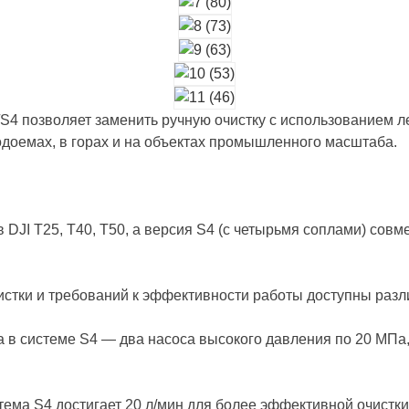
/S4 позволяет заменить ручную очистку с использованием л
одоемах, в горах и на объектах промышленного масштаба.
 DJI T25, T40, T50, а версия S4 (с четырьмя соплами) совм
чистки и требований к эффективности работы доступны раз
 а в системе S4 — два насоса высокого давления по 20 М
тема S4 достигает 20 л/мин для более эффективной очистк