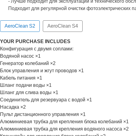
- Лучше подходит для эксплуатации и технического об
Подходит для регулярной очистки фотоэлектрических па
AeroClean S2
AeroClean S4
YOUR PURCHASE INCLUDES
Конфигурация с двумя соплами:
Водяной насос ×1
Генератор колебаний ×2
Блок управления и жгут проводов ×1
Кабель питания ×1
Шланг подачи воды ×1
Шланг для слива воды ×1
Соединитель для резервуара с водой ×1
Насадка ×2
Пульт дистанционного управления ×1
Алюминиевая трубка для крепления блока колебаний ×1
Алюминиевая трубка для крепления водяного насоса ×2