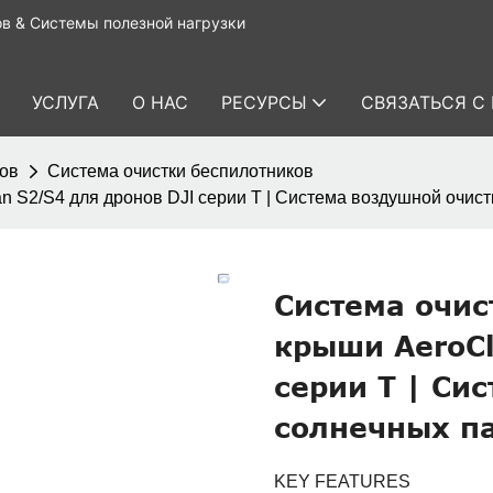
в & Системы полезной нагрузки
УСЛУГА
О НАС
РЕСУРСЫ
СВЯЗАТЬСЯ С
ков
Система очистки беспилотников
n S2/S4 для дронов DJI серии T | Система воздушной очис
Система очис
крыши AeroCl
серии T | Си
солнечных п
KEY FEATURES