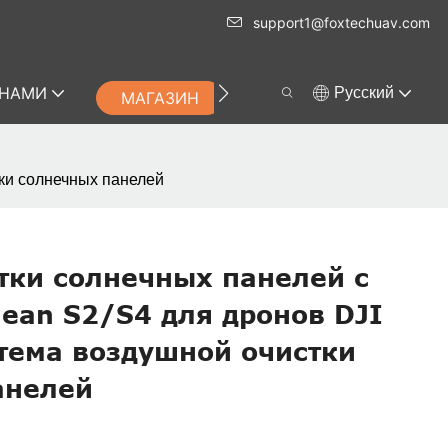
support1@foxtechuav.com
 НАМИ
Pусский
МАГАЗИН
тки солнечных панелей
тки солнечных панелей с
ean S2/S4 для дронов DJI
стема воздушной очистки
анелей