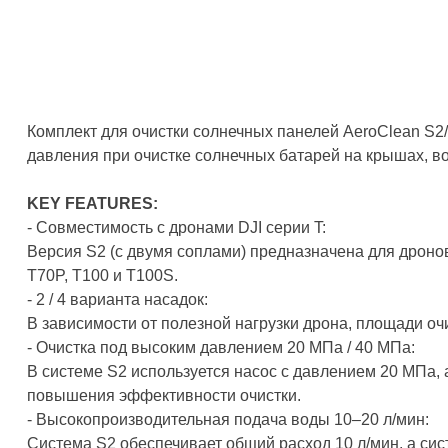
Комплект для очистки солнечных панелей AeroClean S2
давления при очистке солнечных батарей на крышах, в
KEY FEATURES:
- Совместимость с дронами DJI серии T:
Версия S2 (с двумя соплами) предназначена для дронов
T70P, T100 и T100S.
- 2 / 4 варианта насадок:
В зависимости от полезной нагрузки дрона, площади о
- Очистка под высоким давлением 20 МПа / 40 МПа:
В системе S2 используется насос с давлением 20 МПа,
повышения эффективности очистки.
- Высокопроизводительная подача воды 10–20 л/мин:
Система S2 обеспечивает общий расход 10 л/мин, а сис