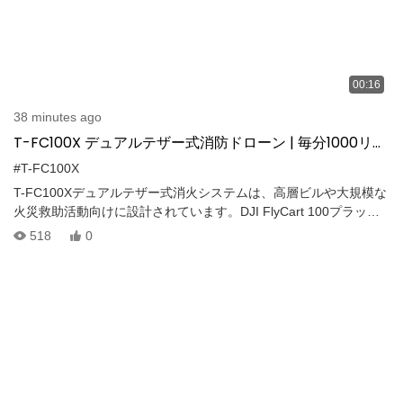
00:16
38 minutes ago
T-FC100X デュアルテザー式消防ドローン | 毎分1000リッ
トルの放水能力と100mの高層ビル火災救助能力
#T-FC100X
T-FC100Xデュアルテザー式消火システムは、高層ビルや大規模な
火災救助活動向けに設計されています。DJI FlyCart 100プラット
フォームと統合することで、長時間の空中消火活動に必要な電力
518
0
と水を継続的に供給します。このビデオで紹介されている主な機
能は以下のとおりです。• デュアルテザー式消火活動 • 消防車また
は1.2 MPaの水源に接続された40 mm消火ホース • 最大1000 L/分
の高流量消火能力 • 定格出力最大30 kWの連続空中電力供給 • 最大
動作高度60 m（はしご消防車使用時は100 m） • 噴射範囲10～15
m