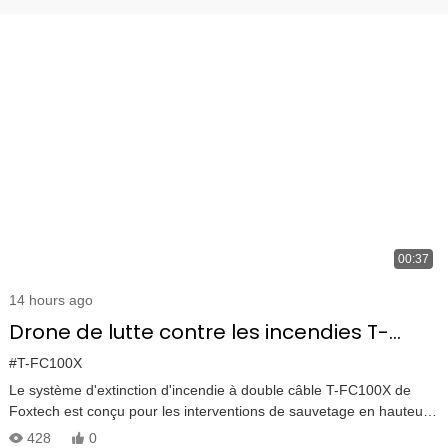
00:37
14 hours ago
Drone de lutte contre les incendies T-
FC100X à double câble | Suppression des
#T-FC100X
incendies en immeubles de grande
Le système d'extinction d'incendie à double câble T-FC100X de
Foxtech est conçu pour les interventions de sauvetage en hauteur
hauteur jusqu'à 100 m
et la lutte contre les incendies par voie aérienne. Relié à un tuyau
428
0