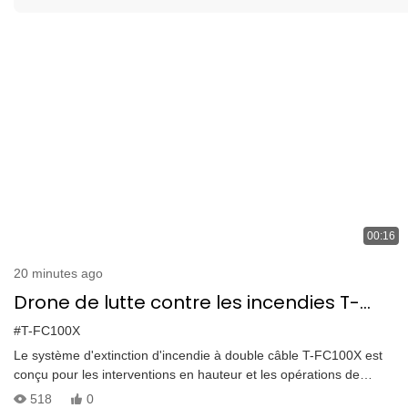
00:16
20 minutes ago
Drone de lutte contre les incendies T-
FC100X à double câble | Débit d'eau de
#T-FC100X
1000 l/min et capacité d'intervention en
Le système d'extinction d'incendie à double câble T-FC100X est
conçu pour les interventions en hauteur et les opérations de
cas d'incendie en hauteur (100 m)
sauvetage incendie de grande envergure. Intégré à la plateforme
518
0