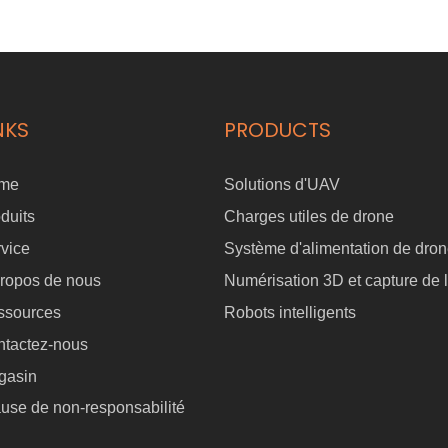
d'incendie de 40 mm et à une alimentation électrique continue, ce
système assure une extinction aérienne stable avec un débit d'eau
maximal de 1 000 l/min. Utilisé avec un camion-échelle, il permet
d'atteindre une hauteur d'intervention de 100 m, offrant ainsi une
solution efficace pour les incendies en altitude.
NKS
PRODUCTS
me
Solutions d'UAV
duits
Charges utiles de drone
vice
Système d'alimentation de dro
ropos de nous
Numérisation 3D et capture de l
ssources
Robots intelligents
ntactez-nous
gasin
use de non-responsabilité