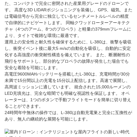
た、コンパクトで完全に密閉された産業用グレードのドローンで
す。 高度な3D LIDARポジショニングを装備し、GPS、磁気、また
は電磁信号から完全に独立しているセンチメートルレベルの精度
で自律的にナビゲートします。 同軸クワッドローターアーキテク
チャ（4つのアーム、8つのプロペラ）と軽量の379mmフレームに
より、タイトで複雑な環境に最適です。
運用上の安全性と耐久性を確保するために、L-380は、衝撃を吸収
し、衝突イベント後に最大5 m/sの自動化を吸収し、自動的に安定
化する高強度の衝突耐性構造を備えています。 また、断層耐性の
飛行をサポートし、部分的なプロペラの故障が発生した場合でも
安全な着陸を可能にします。
高電圧9600MAHバッテリーを搭載したL-380は、充電時間が30分
未満で15分間以上の充電を15分以上配信します。高速で展開し、
高周波ミッションに適しています。 統合された15,000ルーメンの
LED充填光は、完全な暗闇でも明確な視認性を保証します。 オペ
レーターは、1つのボタンで手動フライトモードを簡単に切り替え
ることができます。
24時間年中無休の操作では、L-380は自動充電巣と完全に互換性が
あり、無人の継続的な展開を可能にします。