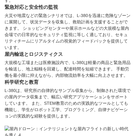
す。
緊急対応と安全性の監視
火災や地震などの緊急シナリオでは、L-380を迅速に危険なゾーン
に展開して、状況データを収集し、救助計画を支援することがで
きます。 ショッピングセンターや展示ホールなどの大規模な屋内
会場での日常的なセキュリティ監視に等しく適しており、セキュ
リティチームにリアルタイムの視覚的フィードバックを提供して
います。
屋内輸送とロジスティクス
大規模な工場または医療施設内で、L-380は軽量の商品と緊急用品
を輸送し、地上輻輳を回避し、配達時間を短縮できます。 手動労
働を最小限に抑えながら、内部物流効率を大幅に向上させます。
科学研究と教育
L-380は、研究所の自律的なサンプル収集から、制御された環境で
の屋内データ収集まで、幅広い研究アプリケーションをサポート
しています。 また、STEM教育のための実践的なツールとしても
機能し、学生がロボット工学、プログラミング、自律ナビゲーシ
ョンの実践的な経験を提供します。