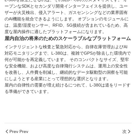
ープンなSDKとセカンダリ開発インターフェイスを提供し、ユー
ザーが火災検出、侵入アラート、ガスセンシングなどの業界固有
のAI機能を統合できるようにします。 オプションのモジュールに
は、温度/湿度センサー、RFID、5G接続が含まれているため、高
度な屋内操作に適したプラットフォームになります。
屋内自治の将来のためのスケーラブルなプラットフォーム
インテリジェントな検査と緊急対応から、自律在庫管理およびAI
対応モニタリングまで、L-380は、複雑でGPSが除去した環境内で
何が可能かを再定義しています。 そのコンパクトなサイズ、堅牢
な安全機能、および高度な自律飛行システムは、運用上の安全性
を改善し、人件費を削減し、継続的なデータ駆動型の洞察を可能
にしようとする産業にとって理想的な選択となります。
屋内の自律性の需要が増え続けるにつれて、L-380は道をリードす
る準備ができています。
Prev Prev
次