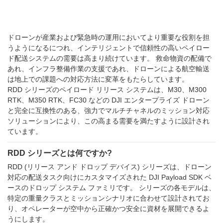
ドローンが産業および緊急時の運用においてより重要な役割を担
うようになるにつれ、インテリジェントで信頼性の高いペイロー
ド配送システムの需要は高まり続けています。 救命物資の配備で
あれ、インフラ整備作業の支援であれ、ドローンによる航空輸送
は地上での課題への対応方法に変革をもたらしています。
RDD シリーズのペイロード リリース システムは、M30、M300
RTK、M350 RTK、FC30 などの DJI エンタープライズ ドローン
と完全に互換性のある、強力でマルチチャネルのミッション対応
ソリューションにより、この高まる需要を満たすように設計され
ています。
RDD シリーズとは何ですか?
RDD (リリース アンド ドロップ デバイス) シリーズは、ドローン
対応の配送タスク向けにカスタマイズされた DJI Payload SDK ベ
ースのドロップ システム ファミリです。 シリーズの各モデルは、
特定の重量クラスとミッションシナリオに合わせて設計されてお
り、オペレーターが空中から正確かつ安全に資材を展開できるよ
うにします。