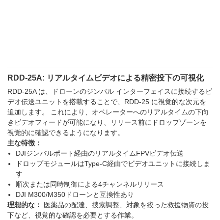
RDD-25A: リアルタイムビデオによる精密投下の可視化
RDD-25A は、ドローンのジンバル インターフェイスに接続するビ
デオ伝送ユニットを搭載することで、RDD-25 に視覚的な次元を
追加します。 これにより、オペレーターへのリアルタイムの下向
きビデオフィードが可能になり、リリース前にドロップゾーンを
視覚的に確認できるようになります。
主な特徴：
DJIジンバルポート経由のリアルタイムFPVビデオ伝送
ドロップモジュールはType-C経由でビデオユニットに接続しま
す
順次または同時制御による4チャンネルリリース
DJI M300/M350ドローンと互換性あり
理想的な：
医薬品の配達、捜索調整、対象を絞った救援物資の投
下など、視覚的な確認を必要とする作業。