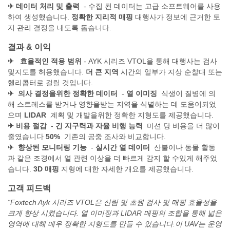
✈
데이터 처리 및 출력
- 수집 된 데이터는 고급 소프트웨어를 사용
하여 생성했습니다.
정확한 지리적 매핑
대행사가 정보에 근거한 토
지 관리 결정을 내도록 돕습니다.
결과 & 이익
✈
효율적인 적용 범위
- AYK 시리즈 VTOL을 통해 대행사는 검사
및지도를 허용했습니다.
더 큰 지역
시간의 일부가 지상 순찰대 또는
헬리콥터로 걸릴 것입니다.
✈
의사 결정을위한 정확한 데이터
-
열 이미징
식생이 질병에 의
해 스트레스를 받거나 영향을받는 지역을 식별하는 데 도움이되었
으며
LIDAR
계획 및 개발을위한 정확한 지형도를 제공했습니다.
✈
비용 절감
-
긴 지구력과 자율 비행 능력
미션 당 비용을 더 많이
줄였습니다
50%
기존의 공중 조사와 비교합니다.
✈
향상된 모니터링 기능
-
실시간 열 데이터
산불이나 동물 활동
과 같은 조경에서 열 관련 이상을 더 빠르게 감지 할 수있게 해주었
습니다.
3D 매핑
지형에 대한 자세한 개요를 제공했습니다.
고객 피드백
“Foxtech Ayk 시리즈 VTOL은 산림 및 초원 검사 및 매핑 효율성을
크게 향상 시켰습니다. 열 이미징과 LIDAR 매핑의 조합을 통해 넓은
영역에 대해 매우 정확한 지형도를 만들 수 있습니다.이 UAV는 운영