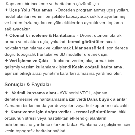
Kapsamlı bir inceleme ve haritalama çözümü için.
✈
Uçuş Yolu Planlaması
-Önceden programlanmış uçuş yolları,
hedef alanları verimli bir şekilde kapsayacak şekilde ayarlanmış
ve birden fazla açıdan ve yüksekliklerden ayrıntılı veri toplama
sağlayacaktır.
✈
Otomatik inceleme & Haritalama
- Drone, otonom olarak
orman ve otlaktan uçtu, yakaladı
termal görüntüler
sıcak
noktaları tanımlamak ve kullanmak
Lidar sensörleri
son derece
doğru topografik haritalar ve 3D modeller üretmek için.
✈
Veri İşleme ve Çıktı
- Toplanan veriler, oluşturmak için
gelişmiş yazılım kullanılarak işlendi
Kesin coğrafi haritalama
,
ajansın bilinçli arazi yönetimi kararları almasına yardımcı olur.
Sonuçlar & Faydalar
✈
Verimli kapsama alanı
- AYK serisi VTOL, ajansın
denetlemesine ve haritalamasına izin verdi
Daha büyük alanlar
Zamanın bir kısmında yer devriyeleri veya helikopterlerle alacaktı.
✈
Karar verme için doğru veriler
-
termal görüntüleme
bitki
örtüsünün stresli veya hastalıktan etkilendiği alanların
belirlenmesine yardımcı olurken
Lidar
Planlama ve geliştirme için
kesin topografik haritalar sağladı.