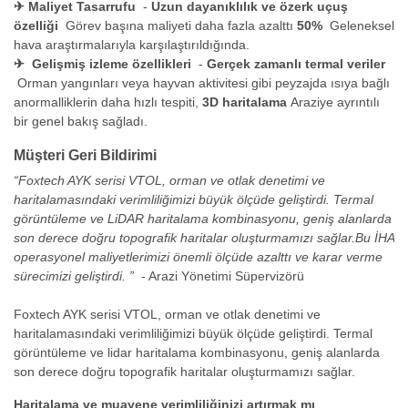
✈
Maliyet Tasarrufu
-
Uzun dayanıklılık ve özerk uçuş
özelliği
Görev başına maliyeti daha fazla azalttı
50%
Geleneksel
hava araştırmalarıyla karşılaştırıldığında.
✈
Gelişmiş izleme özellikleri
-
Gerçek zamanlı termal veriler
Orman yangınları veya hayvan aktivitesi gibi peyzajda ısıya bağlı
anormalliklerin daha hızlı tespiti,
3D haritalama
Araziye ayrıntılı
bir genel bakış sağladı.
Müşteri Geri Bildirimi
“Foxtech AYK serisi VTOL, orman ve otlak denetimi ve
haritalamasındaki verimliliğimizi büyük ölçüde geliştirdi. Termal
görüntüleme ve LiDAR haritalama kombinasyonu, geniş alanlarda
son derece doğru topografik haritalar oluşturmamızı sağlar.Bu İHA
operasyonel maliyetlerimizi önemli ölçüde azalttı ve karar verme
sürecimizi geliştirdi. ”
- Arazi Yönetimi Süpervizörü
Foxtech AYK serisi VTOL, orman ve otlak denetimi ve
haritalamasındaki verimliliğimizi büyük ölçüde geliştirdi. Termal
görüntüleme ve lidar haritalama kombinasyonu, geniş alanlarda
son derece doğru topografik haritalar oluşturmamızı sağlar.
Haritalama ve muayene verimliliğinizi artırmak mı