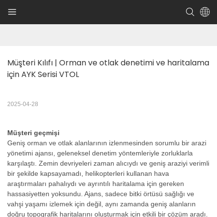
Müşteri Kılıfı | Orman ve otlak denetimi ve haritalama 
için AYK Serisi VTOL
2025-04-28
Müşteri geçmişi
Geniş orman ve otlak alanlarının izlenmesinden sorumlu bir arazi
yönetimi ajansı, geleneksel denetim yöntemleriyle zorluklarla
karşılaştı. Zemin devriyeleri zaman alıcıydı ve geniş araziyi verimli
bir şekilde kapsayamadı, helikopterleri kullanan hava
araştırmaları pahalıydı ve ayrıntılı haritalama için gereken
hassasiyetten yoksundu. Ajans, sadece bitki örtüsü sağlığı ve
vahşi yaşamı izlemek için değil, aynı zamanda geniş alanların
doğru topografik haritalarını oluşturmak için etkili bir çözüm aradı.