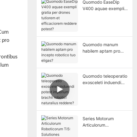
Quomodo EaseDip
V400 aquae exempli
gratia per drones
tutiorem et
efficaciorem reddere
 Cum
potest?
t pro
Quomodo manum
habilem aptam pro
rontibus
incepto robotico tuo
eligas?
solum
Quomodo teleoperatio
exosceleti induendi
potest imperium
brachii robotici
naturalius reddere?
Series Motorum
Articulorum
Roboticorum Ti5: