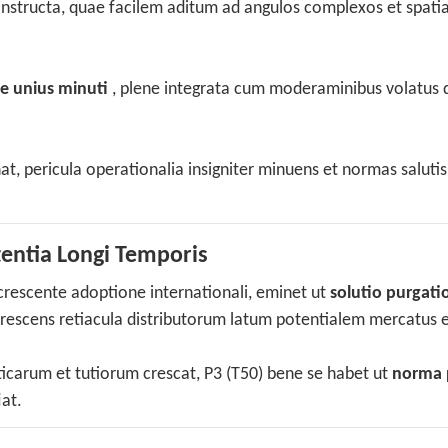
instructa, quae facilem aditum ad angulos complexos et spati
e unius minuti
, plene integrata cum moderaminibus volatus 
at, pericula operationalia insigniter minuens et normas salutis
entia Longi Temporis
 crescente adoptione internationali, eminet ut
solutio purgati
crescens retiacula distributorum latum potentialem mercatus 
icarum et tutiorum crescat, P3 (T50) bene se habet ut
norma 
iat.