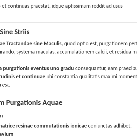
 et continuas praestat, idque aptissimum reddit ad usus
ine Striis
e Tractandae sine Maculis,
quod optio est, purgationem pe
urando, systema maculas, accumulationem calcii, et residua m
a purgationis eventus uno gradu
consequantur, eam praecip
tudinis et continuae
ubi constantia qualitatis maximi momenti
 est.
em Purgationis Aquae
um
atrice resinae commutationis ionicae
coniunctas adhibet.
ravium