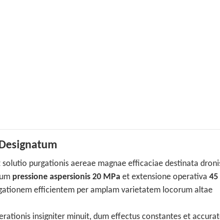
 Designatum
 solutio purgationis aereae magnae efficaciae destinata dronis
 cum
pressione aspersionis 20 MPa
et extensione operativa
45
gationem efficientem per amplam varietatem locorum altae
ationis insigniter minuit, dum effectus constantes et accura