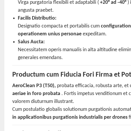
Virga purgatoria flexibili et adaptabili (
+20° ad -40°
) 
angusta praebet.
Facilis Distributio:
Designatio compacta et portabilis cum
configuration
operationem unius personae
expeditam.
Salus Aucta:
Necessitatem operis manualis in alta altitudine elimin
generales emendans.
Productum cum Fiducia Fori Firma et Pot
AeroClean P3 (T50),
probata efficacia, robusta arte, et
aeriae in foro probata
. Fortis impetus venditionum et 
valorem diuturnum illustrant.
Cum postulatio globalis solutionum purgationis automat
in applicationibus purgationis industrialis per drones
f