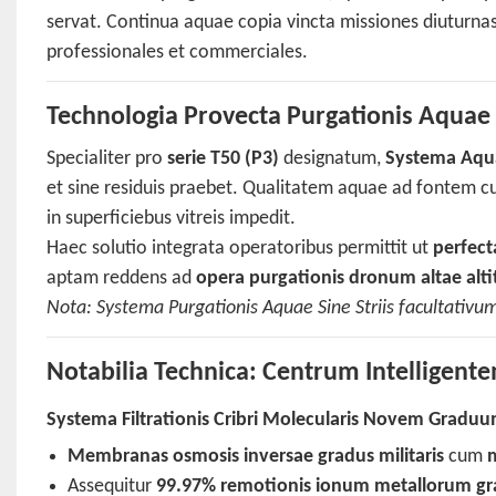
servat. Continua aquae copia vincta missiones diuturnas
professionales et commerciales.
Technologia Provecta Purgationis Aquae S
Specialiter pro
serie T50 (P3)
designatum,
Systema Aqua
et sine residuis praebet. Qualitatem aquae ad fontem c
in superficiebus vitreis impedit.
Haec solutio integrata operatoribus permittit ut
perfect
aptam reddens ad
opera purgationis dronum altae alti
Nota: Systema Purgationis Aquae Sine Striis facultativum
Notabilia Technica: Centrum Intelligent
Systema Filtrationis Cribri Molecularis Novem Gradu
Membranas osmosis inversae gradus militaris
cum
m
Assequitur
99.97% remotionis ionum metallorum g