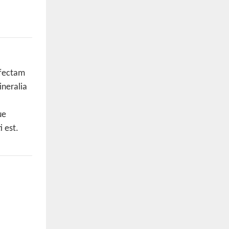
rfectam
ineralia
ue
 est.