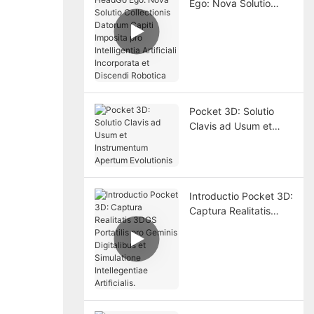
Ego: Nova Solutio
Collectionis Datorum
Capiti Imposita pro
Intelligentia Artificiali
Incorporata et
Discendi Robotica
Pocket 3D: Solutio
Clavis ad Usum et
Instrumentum
Apertum Evolutionis
Introductio Pocket 3D:
Captura Realitatis
3DGS Portatilis pro
Geminis Digitalibus et
Simulatione
Intellegentiae
Artificialis.