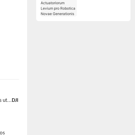
Solutiones
Actuatoriorum Levium
pro Robotica Novae
Generationis
 ut...
DJI
tos