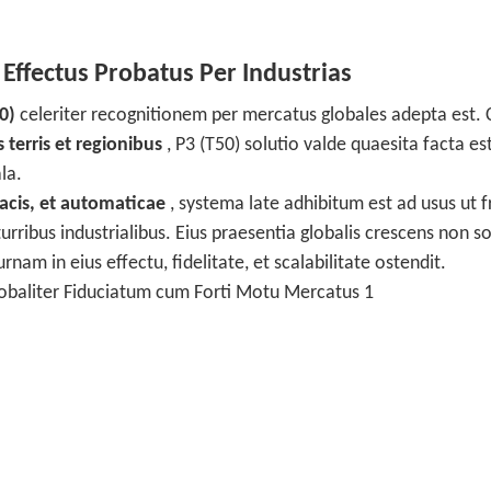
Effectus Probatus Per Industrias
0)
celeriter recognitionem per mercatus globales adepta est.
 terris et regionibus
, P3 (T50) solutio valde quaesita facta es
la.
cacis, et automaticae
, systema late adhibitum est ad usus ut f
t turribus industrialibus. Eius praesentia globalis crescens non 
am in eius effectu, fidelitate, et scalabilitate ostendit.