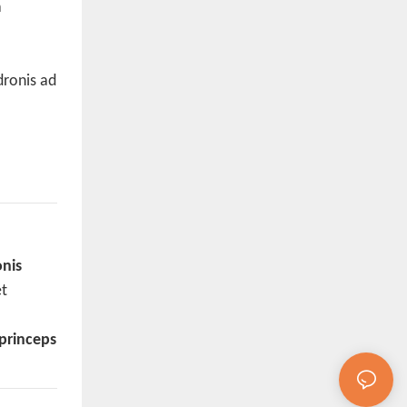
a
dronis ad
onis
et
princeps