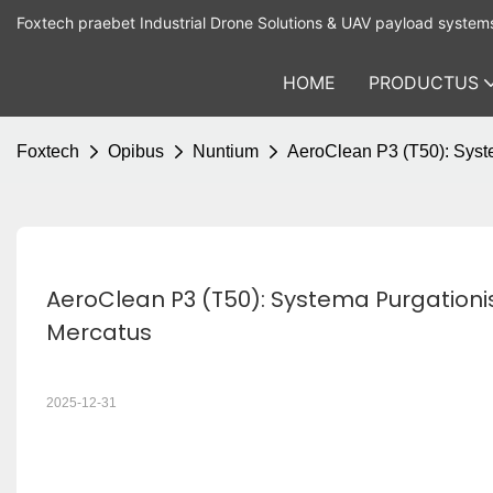
Foxtech praebet Industrial Drone Solutions & UAV payload system
HOME
PRODUCTUS
Foxtech
Opibus
Nuntium
AeroClean P3 (T50): Syste
AeroClean P3 (T50): Systema Purgationis
Mercatus
2025-12-31