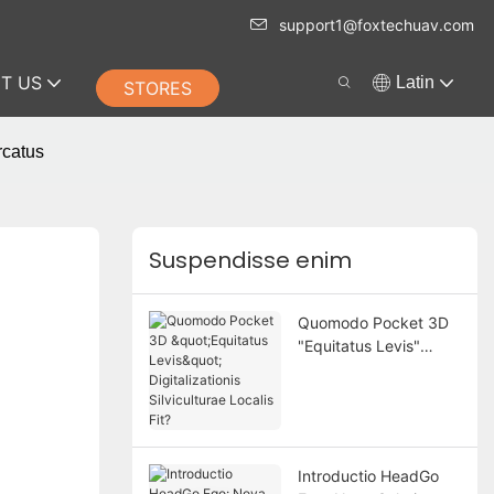
support1@foxtechuav.com
T US
Latin
STORES
rcatus
Suspendisse enim
Quomodo Pocket 3D
"Equitatus Levis"
Digitalizationis
Silviculturae Localis
Fit?
Introductio HeadGo