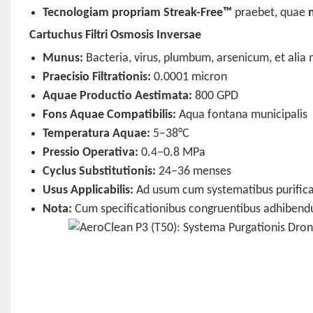
Tecnologiam propriam Streak-Free™
praebet, quae
n
Cartuchus Filtri Osmosis Inversae
Munus:
Bacteria, virus, plumbum, arsenicum, et alia 
Praecisio Filtrationis:
0.0001 micron
Aquae Productio Aestimata:
800 GPD
Fons Aquae Compatibilis:
Aqua fontana municipalis
Temperatura Aquae:
5–38°C
Pressio Operativa:
0.4–0.8 MPa
Cyclus Substitutionis:
24–36 menses
Usus Applicabilis:
Ad usum cum systematibus purifica
Nota:
Cum specificationibus congruentibus adhibendu