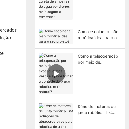
de amostras de água
por drones mais
segura e eficiente?
ercados
Como escolher a mão
robótica ideal para o
olução
seu projeto?
te
Como a teleoperação
por meio de
exoesqueletos
vestíveis pode tornar
o controle do braço
robótico mais natural?
Série de motores de
junta robótica Ti5:
Soluções de
atuadores leves para