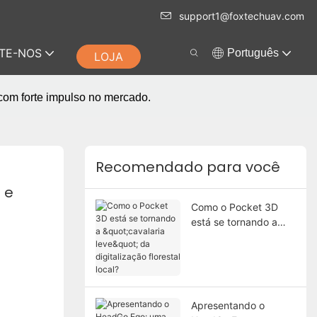
support1@foxtechuav.com
TE-NOS
Português
LOJA
com forte impulso no mercado.
Recomendado para você
e 
Como o Pocket 3D
está se tornando a
"cavalaria leve" da
digitalização florestal
local?
Apresentando o