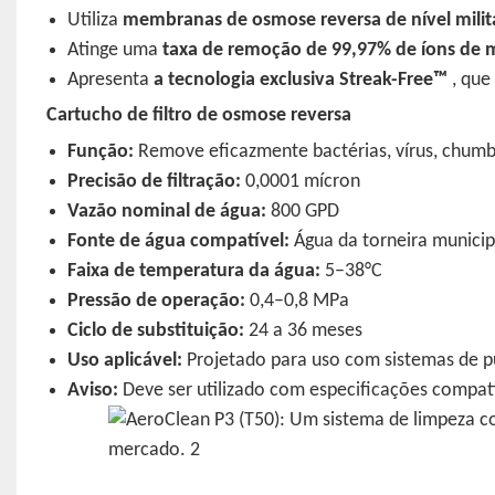
Utiliza
membranas de osmose reversa de nível milit
Atinge uma
taxa de remoção de 99,97% de íons de 
Apresenta
a tecnologia exclusiva Streak-Free™
, que
Cartucho de filtro de osmose reversa
Função:
Remove eficazmente bactérias, vírus, chumb
Precisão de filtração:
0,0001 mícron
Vazão nominal de água:
800 GPD
Fonte de água compatível:
Água da torneira municip
Faixa de temperatura da água:
5–38°C
Pressão de operação:
0,4–0,8 MPa
Ciclo de substituição:
24 a 36 meses
Uso aplicável:
Projetado para uso com sistemas de pu
Aviso:
Deve ser utilizado com especificações compatív