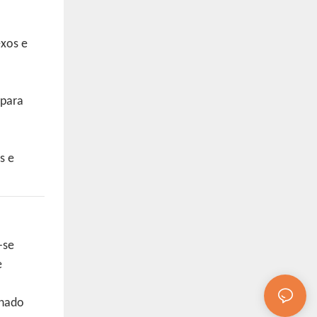
exos e
 para
s e
-se
e
onado