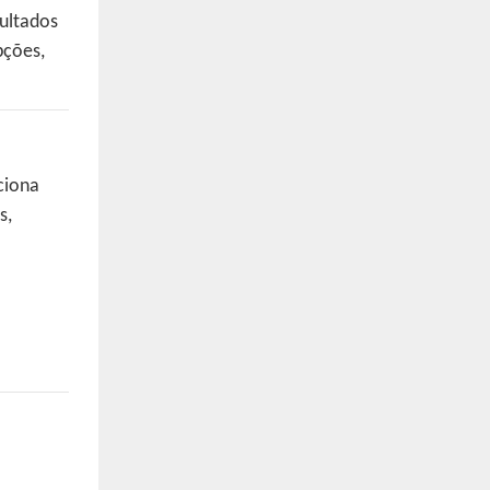
ultados
pções,
ciona
s,