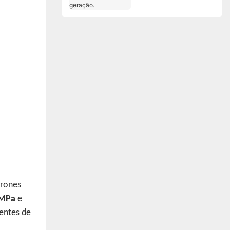
robótica de última
geração.
drones
 MPa
e
entes de