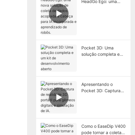
HeadGo Ego: uma
nova solução de
coleta de dados
acoplada à cabeça
para IA incorporada e
aprendizado de
robôs.
Pocket 3D: Uma
solução completa e
um kit de
desenvolvimento
aberto
Apresentando o
Pocket 3D: Captura
de realidade 3D
portátil para gêmeos
digitais e simulação
de IA.
Como o EaseDip V400
pode tornar a coleta