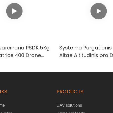
sarcinaria PSDK 5Kg
Systema Purgationis 
atrice 400 Drone
Altae Altitudinis pro 
5
30 AeroClean T120 D
NKS
PRODUCTS
me
UAV solutions