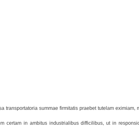
sa transportatoria summae firmitatis praebet tutelam eximiam,
m certam in ambitus industrialibus difficilibus, ut in respons