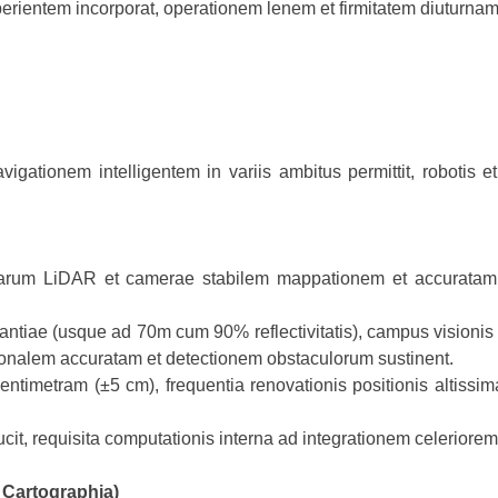
erientem incorporat, operationem lenem et firmitatem diuturnam
igationem intelligentem in variis ambitus permittit, robotis e
tiarum LiDAR et camerae stabilem mappationem et accuratam po
stantiae (usque ad 70m cum 90% reflectivitatis), campus visionis
ionalem accuratam et detectionem obstaculorum sustinent.
entimetram (±5 cm), frequentia renovationis positionis altissi
ucit, requisita computationis interna ad integrationem celeriore
t Cartographia)