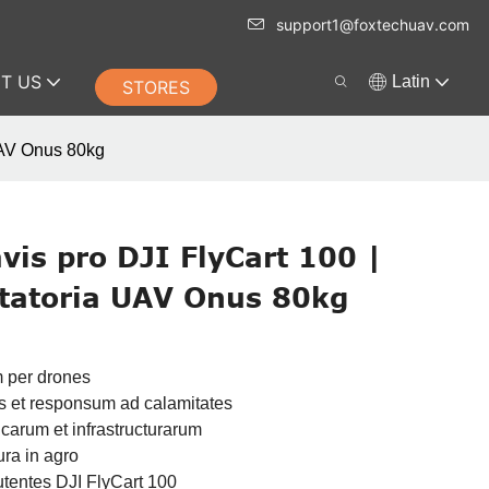
support1@foxtechuav.com
T US
Latin
STORES
UAV Onus 80kg
vis pro DJI FlyCart 100 |
tatoria UAV Onus 80kg
m per drones
is et responsum ad calamitates
icarum et infrastructurarum
ura in agro
utentes DJI FlyCart 100