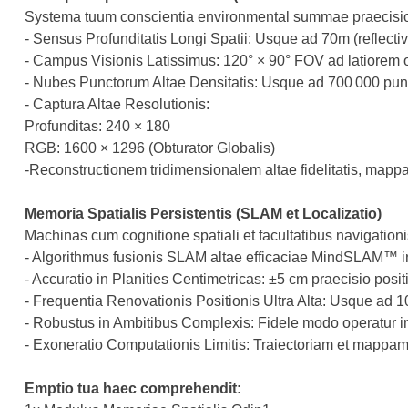
Systema tuum conscientia environmental summae praecisioni
- Sensus Profunditatis Longi Spatii: Usque ad 70m (reflecti
- Campus Visionis Latissimus: 120° × 90° FOV ad latiorem
- Nubes Punctorum Altae Densitatis: Usque ad 700 000 p
- Captura Altae Resolutionis:
Profunditas: 240 × 180
RGB: 1600 × 1296 (Obturator Globalis)
-Reconstructionem tridimensionalem altae fidelitatis, mapp
Memoria Spatialis Persistentis (SLAM et Localizatio)
Machinas cum cognitione spatiali et facultatibus navigation
- Algorithmus fusionis SLAM altae efficaciae MindSLAM™ i
- Accuratio in Planities Centimetricas: ±5 cm praecisio posit
- Frequentia Renovationis Positionis Ultra Alta: Usque ad 
- Robustus in Ambitibus Complexis: Fidele modo operatur in lu
- Exoneratio Computationis Limitis: Traiectoriam et mappam
Emptio tua haec comprehendit: