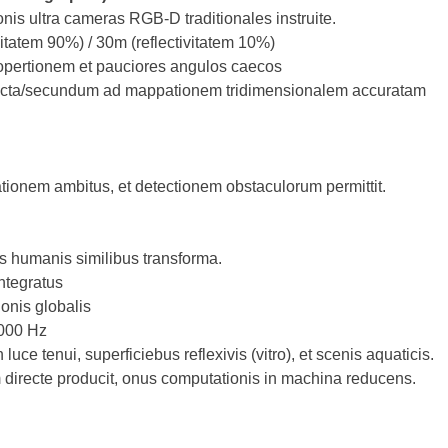
s ultra cameras RGB-D traditionales instruite.
vitatem 90%) / 30m (reflectivitatem 10%)
 opertionem et pauciores angulos caecos
uncta/secundum ad mappationem tridimensionalem accuratam
ationem ambitus, et detectionem obstaculorum permittit.
is humanis similibus transforma.
ntegratus
ionis globalis
1000 Hz
ce tenui, superficiebus reflexivis (vitro), et scenis aquaticis.
 directe producit, onus computationis in machina reducens.