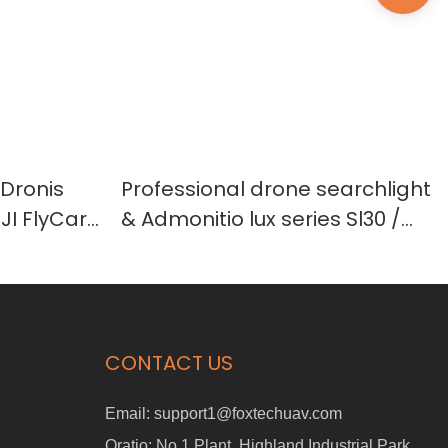
Dronis
Professional drone searchlight
DJI FlyCart
& Admonitio lux series Sl30 /
uo
SL60 / SL90 / SL120 / WL18
CONTACT US
Email:
support1@foxtechuav.com
Oratio:
No.1 Plant, Highland Industrial Park,