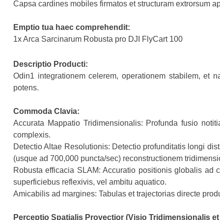
Capsa cardines mobiles firmatos et structuram extrorsum ap
Emptio tua haec comprehendit:
1x Arca Sarcinarum Robusta pro DJI FlyCart 100
Descriptio Producti:
Odin1 integrationem celerem, operationem stabilem, et nav
potens.
Commoda Clavia:
Accurata Mappatio Tridimensionalis: Profunda fusio noti
complexis.
Detectio Altae Resolutionis: Detectio profunditatis longi di
(usque ad 700,000 puncta/sec) reconstructionem tridimens
Robusta efficacia SLAM: Accuratio positionis globalis ad c
superficiebus reflexivis, vel ambitu aquatico.
Amicabilis ad margines: Tabulas et trajectorias directe prod
Perceptio Spatialis Provectior (Visio Tridimensionalis e