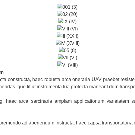
em
uncta constructa, haec robusta arca oneraria UAV praebet resi
nendas, quo fit ut instrumenta tua protecta maneant dum transpor
, haec arca sarcinaria amplam applicationum varietatem sus
 premendo ad aperiendum instructa, haec capsa transportatoria c