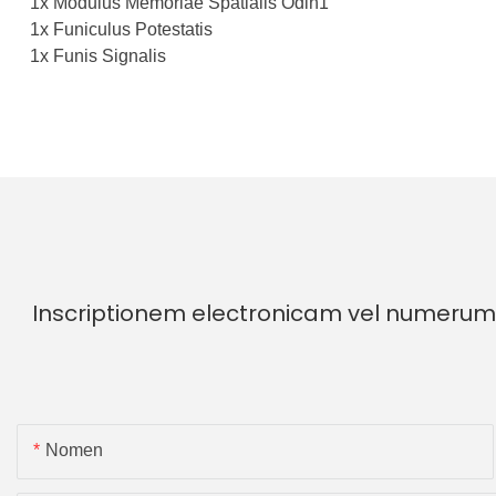
1x Modulus Memoriae Spatialis Odin1
1x Funiculus Potestatis
1x Funis Signalis
Inscriptionem electronicam vel numerum 
Nomen