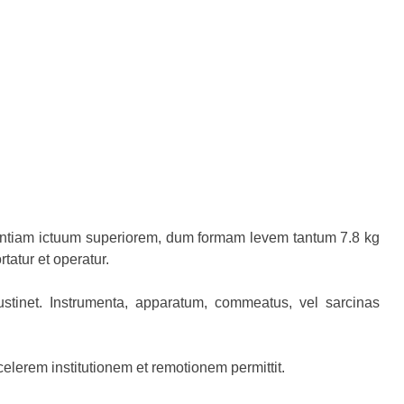
stentiam ictuum superiorem, dum formam levem tantum 7.8 kg
tatur et operatur.
tinet. Instrumenta, apparatum, commeatus, vel sarcinas
elerem institutionem et remotionem permittit.