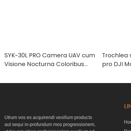
SYK-30L PRO Camera UAV cum
Trochlea 
Visione Nocturna Coloribus
pro DJI M
Plenis Intelligentiae Artificiali,
Eayload-
Zoom Optico 30X et
Telemetrum Laser 1000m.
LI
Utrum vos es acquirendi vexillum products
Ho
aut sequi in-profundum mos progressionem,