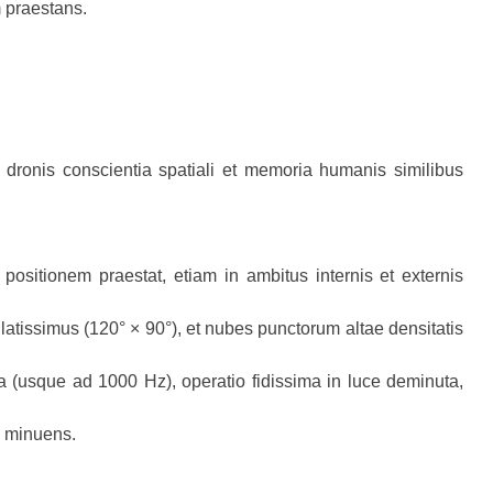
 praestans.
t dronis conscientia spatiali et memoria humanis similibus
sitionem praestat, etiam in ambitus internis et externis
 latissimus (120° × 90°), et nubes punctorum altae densitatis
ma (usque ad 1000 Hz), operatio fidissima in luce deminuta,
m minuens.