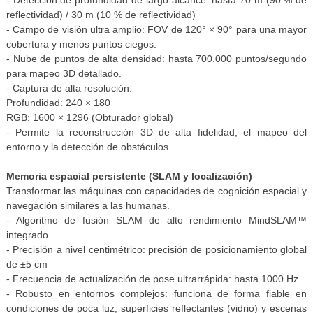
- Detección de profundidad de largo alcance: hasta 70 m (90 % de
reflectividad) / 30 m (10 % de reflectividad)
- Campo de visión ultra amplio: FOV de 120° × 90° para una mayor
cobertura y menos puntos ciegos.
- Nube de puntos de alta densidad: hasta 700.000 puntos/segundo
para mapeo 3D detallado.
- Captura de alta resolución:
Profundidad: 240 × 180
RGB: 1600 × 1296 (Obturador global)
- Permite la reconstrucción 3D de alta fidelidad, el mapeo del
entorno y la detección de obstáculos.
Memoria espacial persistente (SLAM y localización)
Transformar las máquinas con capacidades de cognición espacial y
navegación similares a las humanas.
- Algoritmo de fusión SLAM de alto rendimiento MindSLAM™
integrado
- Precisión a nivel centimétrico: precisión de posicionamiento global
de ±5 cm
- Frecuencia de actualización de pose ultrarrápida: hasta 1000 Hz
- Robusto en entornos complejos: funciona de forma fiable en
condiciones de poca luz, superficies reflectantes (vidrio) y escenas