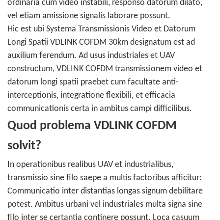
ordinaria cum video instabili, responso datorum dilato,
vel etiam amissione signalis laborare possunt.
Hic est ubi Systema Transmissionis Video et Datorum
Longi Spatii VDLINK COFDM 30km designatum est ad
auxilium ferendum. Ad usus industriales et UAV
constructum, VDLINK COFDM transmissionem video et
datorum longi spatii praebet cum facultate anti-
interceptionis, integratione flexibili, et efficacia
communicationis certa in ambitus campi difficilibus.
Quod problema VDLINK COFDM
solvit?
In operationibus realibus UAV et industrialibus,
transmissio sine filo saepe a multis factoribus afficitur:
Communicatio inter distantias longas signum debilitare
potest. Ambitus urbani vel industriales multa signa sine
filo inter se certantia continere possunt. Loca casuum