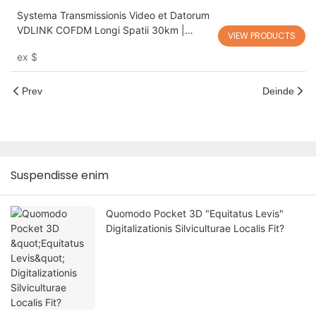
Systema Transmissionis Video et Datorum
VDLINK COFDM Longi Spatii 30km |
VIEW PRODUCTS
Nexus Datorum Sine Filo Contra
ex
$
Interceptionem pro UAV et
Applicationibus Industrialibus
Prev
Deinde
Suspendisse enim
Quomodo Pocket 3D "Equitatus Levis"
Digitalizationis Silviculturae Localis Fit?