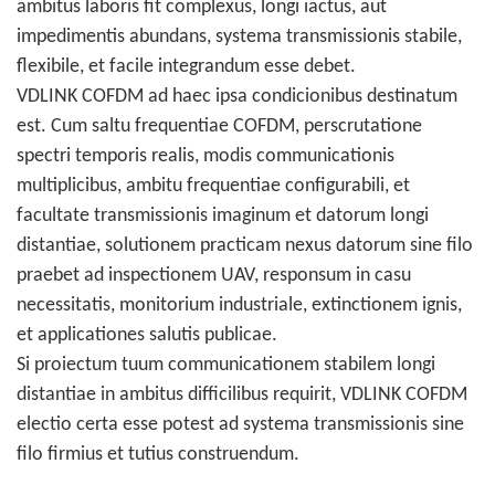
ambitus laboris fit complexus, longi iactus, aut
impedimentis abundans, systema transmissionis stabile,
flexibile, et facile integrandum esse debet.
VDLINK COFDM ad haec ipsa condicionibus destinatum
est. Cum saltu frequentiae COFDM, perscrutatione
spectri temporis realis, modis communicationis
multiplicibus, ambitu frequentiae configurabili, et
facultate transmissionis imaginum et datorum longi
distantiae, solutionem practicam nexus datorum sine filo
praebet ad inspectionem UAV, responsum in casu
necessitatis, monitorium industriale, extinctionem ignis,
et applicationes salutis publicae.
Si proiectum tuum communicationem stabilem longi
distantiae in ambitus difficilibus requirit, VDLINK COFDM
electio certa esse potest ad systema transmissionis sine
filo firmius et tutius construendum.