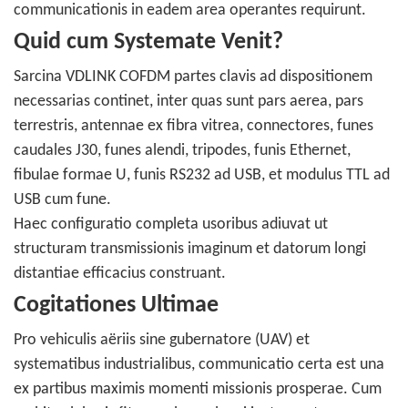
communicationis in eadem area operantes requirunt.
Quid cum Systemate Venit?
Sarcina VDLINK COFDM partes clavis ad dispositionem
necessarias continet, inter quas sunt pars aerea, pars
terrestris, antennae ex fibra vitrea, connectores, funes
caudales J30, funes alendi, tripodes, funis Ethernet,
fibulae formae U, funis RS232 ad USB, et modulus TTL ad
USB cum fune.
Haec configuratio completa usoribus adiuvat ut
structuram transmissionis imaginum et datorum longi
distantiae efficacius construant.
Cogitationes Ultimae
Pro vehiculis aëriis sine gubernatore (UAV) et
systematibus industrialibus, communicatio certa est una
ex partibus maximis momenti missionis prosperae. Cum