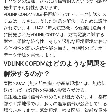
ドバックの遅延、さらには信号損失といった問題が
発生する可能性があります。
VDLINK COFDM 30km長距離ビデオ・データ伝送シス
テムは、まさにこうした課題を解決するために設計
されています。UAV（無人航空機）や産業用途向け
に開発されたVDLINK COFDMは、妨害電波に対する
耐性、柔軟な統合性、そして過酷な現場環境におけ
る信頼性の高い通信性能を備え、長距離のビデオ・
データ伝送を実現します。
VDLINK COFDMはどのような問題を
解決するのか？
実際のUAV（無人航空機）や産業現場では、無線伝
送はしばしば複数の要因の影響を受ける。
長距離通信は信号を弱める可能性があります。都市
部や工業地帯では、多くの無線信号が競合している
場合があります。緊急現場、検査区域、複雑な屋外