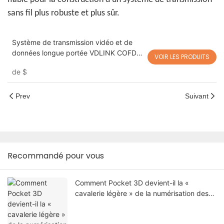
sans fil plus robuste et plus sûr.
Système de transmission vidéo et de
données longue portée VDLINK COFDM
VOIR LES PRODUITS
30 km | Liaison de données sans fil
de
$
anti-brouillage pour drones et
applications industrielles
Prev
Suivant
Recommandé pour vous
Comment Pocket 3D devient-il la «
cavalerie légère » de la numérisation des
forêts locales ?