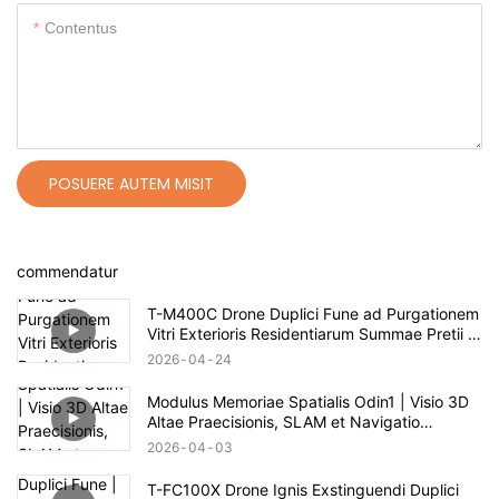
Contentus
POSUERE AUTEM MISIT
commendatur
T-M400C Drone Duplici Fune ad Purgationem
Vitri Exterioris Residentiarum Summae Pretii |
Spatium 60m
2026
04
24
Modulus Memoriae Spatialis Odin1 | Visio 3D
Altae Praecisionis, SLAM et Navigatio
Autonoma
2026
04
03
T-FC100X Drone Ignis Exstinguendi Duplici