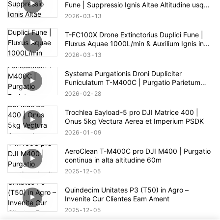
Fune | Suppressio Ignis Altae Altitudine usque
ad 100m
2026
03
13
T-FC100X Drone Extinctorius Duplici Fune |
Fluxus Aquae 1000L/min & Auxilium Ignis in
Alto Alto 100m
2026
03
13
Systema Purgationis Droni Dupliciter
Funiculatum T-M400C | Purgatio Parietum
Vitreum pro Area Commerciali
2026
02
28
Trochlea Eayload-5 pro DJI Matrice 400 |
Onus 5kg Vectura Aerea et Imperium PSDK
2026
01
09
AeroClean T-M400C pro DJI M400 | Purgatio
continua in alta altitudine 60m
2025
12
05
Quindecim Unitates P3 (T50) in Agro –
Invenite Cur Clientes Eam Ament
2025
12
05