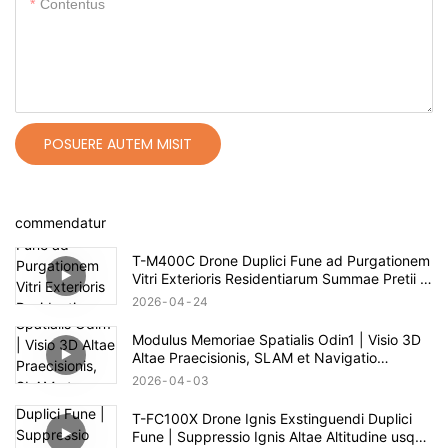
Contentus
POSUERE AUTEM MISIT
commendatur
T-M400C Drone Duplici Fune ad Purgationem
Vitri Exterioris Residentiarum Summae Pretii |
Spatium 60m
2026
04
24
Modulus Memoriae Spatialis Odin1 | Visio 3D
Altae Praecisionis, SLAM et Navigatio
Autonoma
2026
04
03
T-FC100X Drone Ignis Exstinguendi Duplici
Fune | Suppressio Ignis Altae Altitudine usque