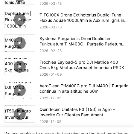
ad 100m
2026
03
13
T-FC100X Drone Extinctorius Duplici Fune |
Fluxus Aquae 1000L/min & Auxilium Ignis in
Alto Alto 100m
2026
03
13
Systema Purgationis Droni Dupliciter
Funiculatum T-M400C | Purgatio Parietum
Vitreum pro Area Commerciali
2026
02
28
Trochlea Eayload-5 pro DJI Matrice 400 |
Onus 5kg Vectura Aerea et Imperium PSDK
2026
01
09
AeroClean T-M400C pro DJI M400 | Purgatio
continua in alta altitudine 60m
2025
12
05
Quindecim Unitates P3 (T50) in Agro –
Invenite Cur Clientes Eam Ament
2025
12
05
FW-02 Platforma Robotica Omnidirectionalis |
We use cookies to ensure that we give you the best experience