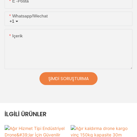
E -posta
Whatsapp/wechat
+1
Içerik
ŞIMDI SORUŞTURMA
İLGILI ÜRÜNLER