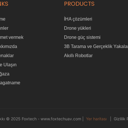
NKS
PRODUCTS
me
İHA çözümleri
nler
Drone yükleri
zmet vermek
Drone güç sistemi
kkımızda
3B Tarama ve Gerçeklik Yakal
ynaklar
Akıllı Robotlar
e Ulaşın
ğaza
ragatname
akkı © 2025 Foxtech -
www.foxtechuav.com
|
Yer haritası
|
Gizlilik 