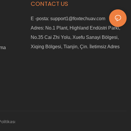
CONTACT US
E -posta:
support1@foxtechuav.com
Adres:
No.1 Plant, Highland Endüstri Parkı,
No.35 Cai Zhi Yolu, Xuefu Sanayi Bölgesi,
Xiqing Bölgesi, Tianjin, Çin. İletimsiz Adres
ama
Politikası