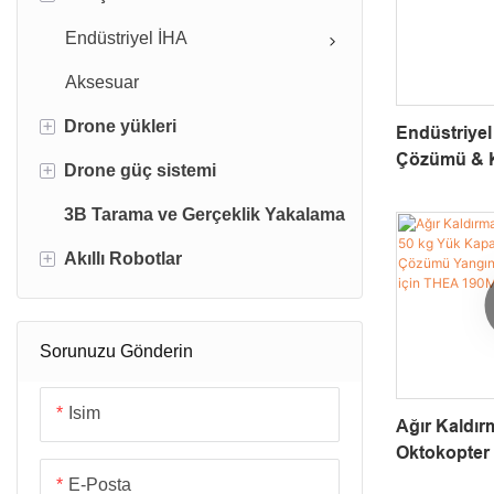
Endüstriyel İHA
Aksesuar
+
Drone yükleri
Endüstriyel
Çözümü & Ka
+
Drone güç sistemi
DJI yükleri
Sahip Hover
Yakınlaştır
3B Tarama ve Gerçeklik Yakalama
Drone temizleme sistemi
İHA pilleri
+
Akıllı Robotlar
Drone vinç
Kablolu Drone Güç Kaynağı
Drone robotik kolu
Endüstriyel Robotlar
Drone su örnekleyicisi
Taşıma robotları
Sorunuzu Gönderin
Kamera & Verici Sistemleri
Güneş Paneli Temizleme Robotu
Isim
Ağır Kaldır
Robot eklem motoru
Oktokopter
Becerikli El
Kapasiteli 
E-Posta