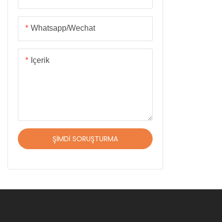
Çözümü Ya
Becerikli El
Ve Lojistik
Whatsapp/wechat
Robotik Platformlar & Şasi
Devriye robotları
Içerik
ŞIMDI SORUŞTURMA