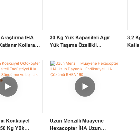
 Araştırma İHA
30 Kg Yük Kapasiteli Ağır
3,2 K
tlanır Kollara
Yük Taşıma Özellikli
Katla
 1 İncelemesi &
Hekzakopter Endüstriyel
Endü
ma Kamerası
Drone Çözümü GAIA 160MP
Hove
ma Koaksiyel
Uzun Menzilli Muayene
 50 Kg Yük
Hexacopter İHA Uzun
Endüstriyel İHA
Dayanıklı Endüstriyel İHA