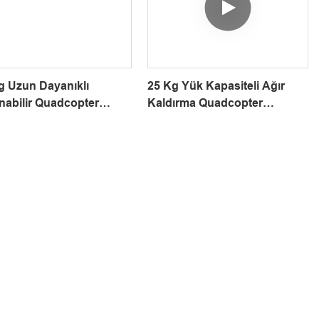
g Uzun Dayanıklı
25 Kg Yük Kapasiteli Ağır
nabilir Quadcopter
Kaldırma Quadcopter
striyel Drone Çözümü
Endüstriyel İHA Çözümü
r 3
THEA 220MP