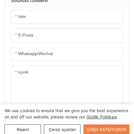
Için | Yüksek Yük
Sorunuzu Gönderin
Kapasitesi, Çift Elle
Manipülasyon Ve Uzaktan
Isim
Kumanda
E-Posta
Whatsapp/wechat
Içerik
We use cookies to ensure that we give you the best experience
ŞIMDI SORUŞTURMA
on and off our website. please review our
Gizlilik Politikası
Send Inquiry
ŞIMDI KATILIYORUM
Reject
Çerez ayarları