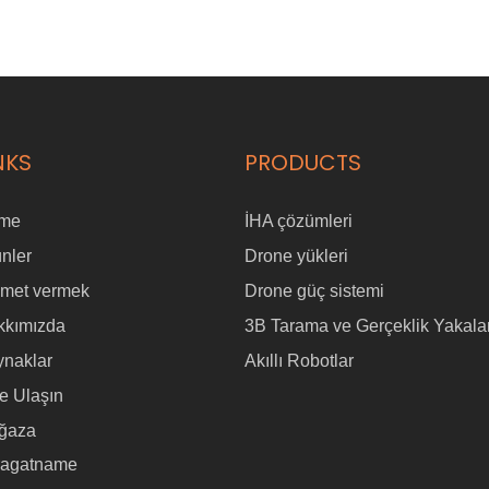
NKS
PRODUCTS
me
İHA çözümleri
nler
Drone yükleri
zmet vermek
Drone güç sistemi
kkımızda
3B Tarama ve Gerçeklik Yakal
ynaklar
Akıllı Robotlar
e Ulaşın
ğaza
ragatname