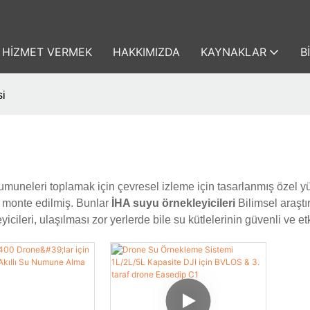
HIZMET VERMEK
HAKKIMIZDA
KAYNAKLAR
B
si
 numuneleri toplamak için çevresel izleme için tasarlanmış özel yü
ra monte edilmiş. Bunlar
İHA suyu örnekleyicileri
Bilimsel araştı
eri, ulaşılması zor yerlerde bile su kütlelerinin güvenli ve etki