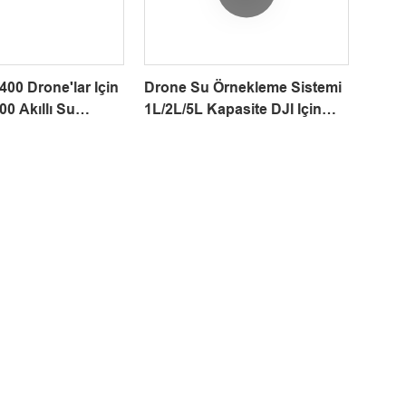
400 Drone'lar Için
Drone Su Örnekleme Sistemi
0 Akıllı Su
1L/2L/5L Kapasite DJI Için
a Sistemi
BVLOS & 3. Taraf Drone
Easedip C1