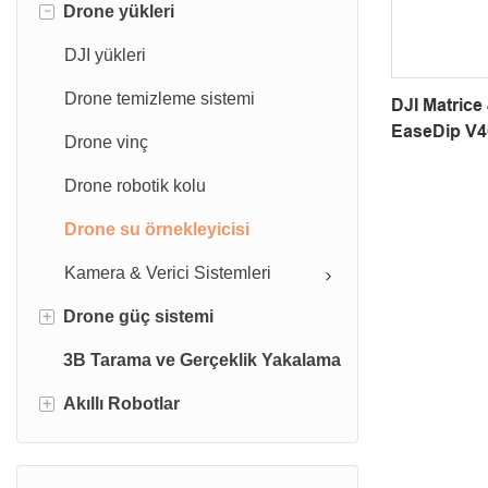
-
Drone yükleri
Endüstriyel İHA
Aksesuar
DJI yükleri
Drone temizleme sistemi
DJI Matrice 
EaseDip V40
Drone vinç
Numune Alm
Drone robotik kolu
Drone su örnekleyicisi
Kamera & Verici Sistemleri
+
Drone güç sistemi
3B Tarama ve Gerçeklik Yakalama
İHA pilleri
+
Akıllı Robotlar
Kablolu Drone Güç Kaynağı
Endüstriyel Robotlar