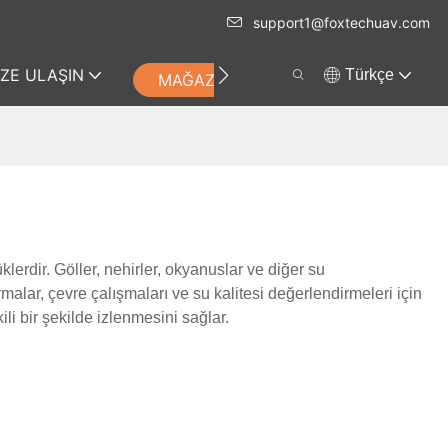
support1@foxtechuav.com
IZE ULAŞIN
Türkçe
MAĞAZA
klerdir. Göller, nehirler, okyanuslar ve diğer su
rmalar, çevre çalışmaları ve su kalitesi değerlendirmeleri için
li bir şekilde izlenmesini sağlar.