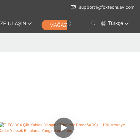
support1@foxtechuav.com
IZE ULAŞIN
Türkçe
MAĞAZA