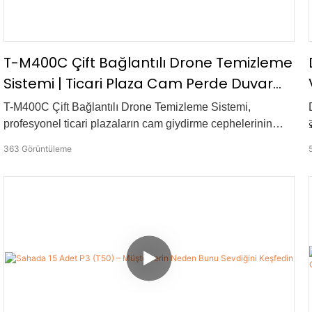
T-M400C Çift Bağlantılı Drone Temizleme
Sistemi | Ticari Plaza Cam Perde Duvar
Temizliği
T-M400C Çift Bağlantılı Drone Temizleme Sistemi,
profesyonel ticari plazaların cam giydirme cephelerinin
temizliği ve diğer büyük ölçekli dış cephe bakım işleri için
363
Görüntüleme
tasarlanmıştır. Bu video, sistem kurulumundan nihai
sonuçlara kadar eksiksiz saha temizleme iş akışını
sergileyerek, sürekli bağlantılı hava operasyonlarının
istikrarını, güvenliğini ve verimliliğini vurgulamaktadır.