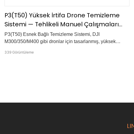
P3(T50) Yüksek İrtifa Drone Temizleme
Sistemi — Tehlikeli Manuel Çalışmaları
Güvenli Temizlikle Değiştirin
P3(T50) Esnek Bağlı Temizleme Sistemi, DJI
M300/350/M400 gibi dronlar için tasarlanmış, yüksek
verimli bir hava temizleme çözümüdür. 20 MPa yüksek
339
Görüntüleme
basınçlı temizleme ve 45 m püskürtme menzili ile tehlikeli
manuel yüksek irtifa çalışmalarını, hızlı, güvenli ve hassas
dron tabanlı temizlikle değiştirir.
LI