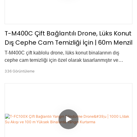
T-M400C Çift Bağlantılı Drone, Lüks Konut
Dış Cephe Cam Temizliği İçin | 60m Menzil
T-M400C çift kablolu drone, lüks konut binalarının dış
cephe cam temizliği için özel olarak tasarlanmıştır ve
geleneksel manuel işlemlere göre daha güvenli ve verimli
336
Görüntüleme
bir alternatif sunar. Köpük ön ıslatma teknolojisiyle
donatılmış sistem, 110-160 bar yüksek basınçlı temizlik
uygulamadan önce kiri etkili bir şekilde gevşetir ve inatçı
lekelerin tamamen çıkarılmasını sağlar. Maksimum 60
metre çalışma yüksekliği ile orta katlı konut kompleksleri ve
benzeri yapılar için idealdir. Çift kablolu tasarım, sürekli
güç ve su temini sağlayarak istikrarlı performans ve uzun
çalışma süresi sunar. Sistem, seans başına 4 saate kadar
kesintisiz çalışma süresi ve günlük 8 saate kadar çalışma