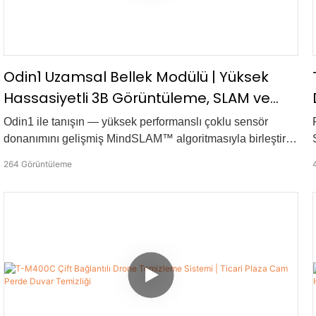
Odin1 Uzamsal Bellek Modülü | Yüksek
Hassasiyetli 3B Görüntüleme, SLAM ve
Otonom Navigasyon
Odin1 ile tanışın — yüksek performanslı çoklu sensör
donanımını gelişmiş MindSLAM™ algoritmasıyla birleştiren
güçlü bir uzamsal bellek modülü. Robotik ve İHA'lar için
264
Görüntüleme
tasarlanan Odin1, makinelerin çevrelerini görmelerini,
anlamalarını ve hatırlamalarını sağlayarak gerçekten akıllı
bir navigasyon imkanı sunar.