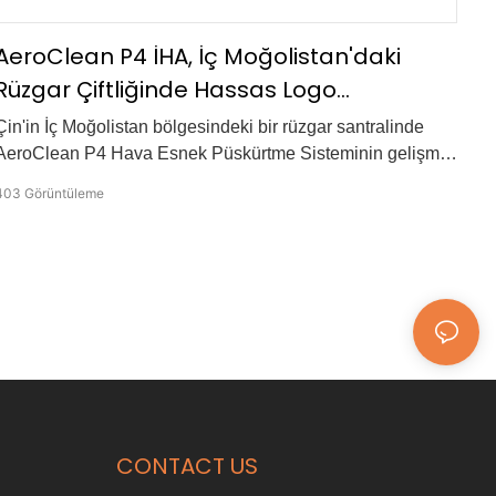
AeroClean P4 İHA, İç Moğolistan'daki
Rüzgar Çiftliğinde Hassas Logo
Püskürtme İşlemi Gerçekleştiriyor
Çin'in İç Moğolistan bölgesindeki bir rüzgar santralinde
AeroClean P4 Hava Esnek Püskürtme Sisteminin gelişmiş
hava püskürtme teknolojisini deneyimleyin.
403
Görüntüleme
CONTACT US