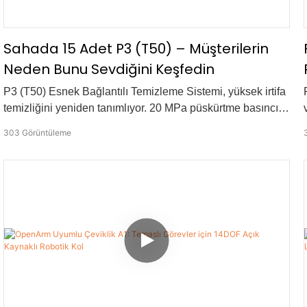
Sahada 15 Adet P3 (T50) – Müşterilerin
Neden Bunu Sevdiğini Keşfedin
P3 (T50) Esnek Bağlantılı Temizleme Sistemi, yüksek irtifa
temizliğini yeniden tanımlıyor. 20 MPa püskürtme basıncı,
45 metreye kadar erişim mesafesi ve 600 m²/saate kadar
303
Görüntüleme
kapsama alanıyla cephelerde, güneş panellerinde, yalıtım
şeritlerinde ve kulelerde hızlı ve hassas temizlik sağlar.