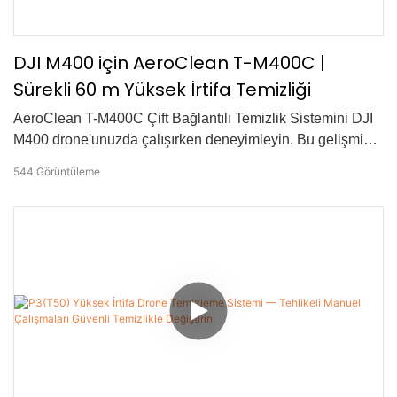
DJI M400 için AeroClean T-M400C |
Sürekli 60 m Yüksek İrtifa Temizliği
AeroClean T-M400C Çift Bağlantılı Temizlik Sistemini DJI
M400 drone'unuzda çalışırken deneyimleyin. Bu gelişmiş
sistem, 110-160 bar yüksek basınçlı yıkama ve hassas, çok
544
Görüntüleme
açılı püskürtme kontrolüyle 60 metreye kadar yüksek
irtifada sürekli temizlik sağlar. Cepheler, endüstriyel
alanlar, kentsel altyapı ve belediye sanitasyonu için
idealdir.