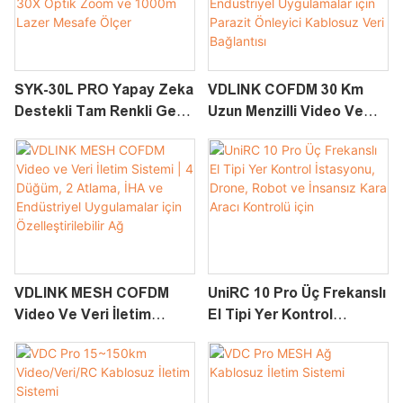
SYK-30L PRO Yapay Zeka
VDLINK COFDM 30 Km
Destekli Tam Renkli Gece
Uzun Menzilli Video Ve
Görüşlü İHA Yük
Veri İletim Sistemi | İHA
Kamerası, 30X Optik
Ve Endüstriyel
Zoom Ve 1000m Lazer
Uygulamalar Için Parazit
Mesafe Ölçer
Önleyici Kablosuz Veri
Bağlantısı
VDLINK MESH COFDM
UniRC 10 Pro Üç Frekanslı
Video Ve Veri İletim
El Tipi Yer Kontrol
Sistemi | 4 Düğüm, 2
İstasyonu, Drone, Robot
Atlama, İHA Ve
Ve İnsansız Kara Aracı
Endüstriyel Uygulamalar
Kontrolü Için
Için Özelleştirilebilir Ağ