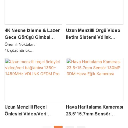
4K Nesne İzleme & Lazer
Uzun Menzilli Örgü Video
Gece Görüşü Gimbal
Iletim Sistemi Vdlink
Kamera SYK-10L
Ofdm Serisi Örgü
Önemli Noktalar:
4k çözünürlük
40x hibrid zoom
Lazer Gece Görüşü
Nesne İzleme
Uzun Menzilli Reçel
Hava Haritalama Kamerası
Önleyici Video/veri
23.5*15.7mm Sensör
Bağlantısı 1350–1450MHz
130MP 3DM Hava Eğik
VDLINK OFDM Pro
Kamerası