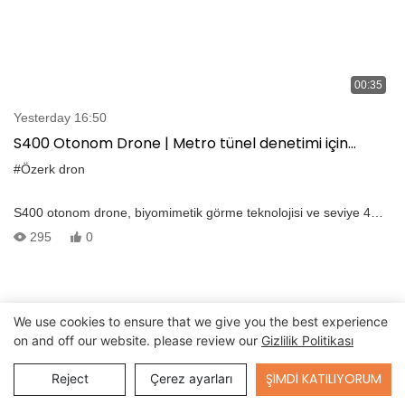
00:35
Yesterday 16:50
S400 Otonom Drone | Metro tünel denetimi için
gelişmiş engelden kaçınma
#Özerk dron
S400 otonom drone, biyomimetik görme teknolojisi ve seviye 4
otonom uçuş ile denetim yeteneklerini yeniden tanımlar. Uydu
295
0
sinyalleri ve güçlü elektromanyetik paraziti olmayan aşırı
koşullarda bile, hassas navigasyon, gerçek zamanlı yol
planlaması ve otonom engelden kaçınma sağlar. Temel Özellikler:
-Navigasyon GNSS olmadan & Anti-EMI Sistemi-Gerçek Time 3D
We use cookies to ensure that we give you the best experience
Eşleme & Engel tanıma -karmaşık ortamlarda otonom muayene
on and off our website. please review our
Gizlilik Politikası
Send Inquiry
ŞIMDI KATILIYORUM
Reject
Çerez ayarları