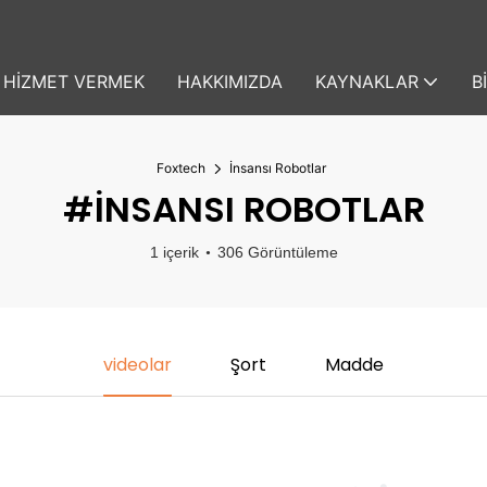
HIZMET VERMEK
HAKKIMIZDA
KAYNAKLAR
B
Foxtech
İnsansı Robotlar
#İNSANSI ROBOTLAR
1 içerik
306 Görüntüleme
videolar
Şort
Madde