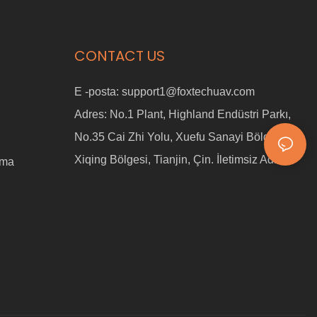
CONTACT US
E -posta:
support1@foxtechuav.com
Adres:
No.1 Plant, Highland Endüstri Parkı,
No.35 Cai Zhi Yolu, Xuefu Sanayi Bölgesi,
Xiqing Bölgesi, Tianjin, Çin. İletimsiz Adres
ama