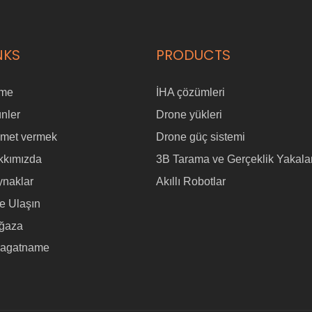
NKS
PRODUCTS
me
İHA çözümleri
nler
Drone yükleri
zmet vermek
Drone güç sistemi
kkımızda
3B Tarama ve Gerçeklik Yakal
ynaklar
Akıllı Robotlar
e Ulaşın
ğaza
ragatname