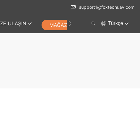
support1@foxtechuav.com
IZE ULAŞIN
Türkçe
MAĞAZA