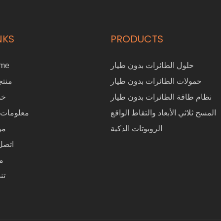
NKS
PRODUCTS
حلول الطائرات بدون طيار
me
حمولات الطائرات بدون طيار
منتج
نظام طاقة الطائرات بدون طيار
خد
المسح ثلاثي الأبعاد والتقاط الواقع
معلومات 
الروبوتات الذكية
مو
اتصل 
م
تن