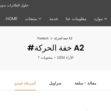
يوفر Foxtech حلول الطائرات بدون طيار الصناعية & أنظمة الحمولة النافعة للطائرات بدون طيار.
موارد
معلومات عنا
خدمة
منتجات
HOME
خفة الحركة A2
Foxtech
#خفة الحركة A2
1934 الآراء
7 محتويات
مقالة - سلعة
سراويل
أشرطة فيديو