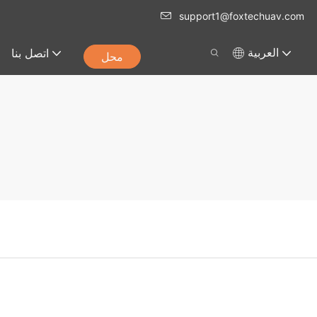
support1@foxtechuav.com
اتصل بنا
العربية
محل