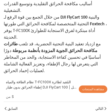
أساليب مكافحة الحرائق التقليدية وتوسيع القدرات
التشغيلية.
والبنية
DJI FlyCart 100
من خلال الجمع بين قوة الرفع لـ
،
Foxtech
التحتية المتخصصة لمكافحة الحرائق التي طورتها
يوفر T-FC100X أداة مبتكرة لفرق الاستجابة للطوارئ
الحديثة.
مع ازدياد تعقيد البنية التحتية الحضرية، قد تلعب
طائرات
مكافحة الحرائق الجوية المزودة بأنظمة مربوطة
دورًا
أساسيًا في تحسين كفاءة الاستجابة، والحد من المخاطر
التي يتعرض لها رجال الإطفاء، وتعزيز الفعالية الشاملة
لعمليات إخماد الحرائق.
نظام الطاقة والمياه T-FC100X المُقيد لطائرة
إطفاء الحرائق بدون طيار DJI FlyCart 100 | حل
مشاهدة المنتجات
طائرة إطفاء حرائق طويلة المدى
$
من
التالي
السابق