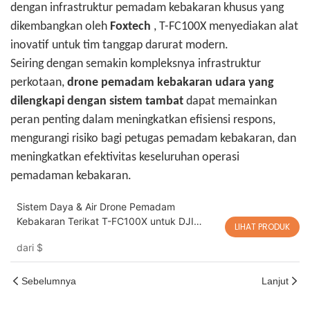
dengan infrastruktur pemadam kebakaran khusus yang
dikembangkan oleh
Foxtech
, T-FC100X menyediakan alat
inovatif untuk tim tanggap darurat modern.
Seiring dengan semakin kompleksnya infrastruktur
perkotaan,
drone pemadam kebakaran udara yang
dilengkapi dengan sistem tambat
dapat memainkan
peran penting dalam meningkatkan efisiensi respons,
mengurangi risiko bagi petugas pemadam kebakaran, dan
meningkatkan efektivitas keseluruhan operasi
pemadaman kebakaran.
Sistem Daya & Air Drone Pemadam
Kebakaran Terikat T-FC100X untuk DJI
LIHAT PRODUK
FlyCart 100 | Solusi Drone Pemadam
dari
$
Kebakaran dengan Daya Tahan Lama
Sebelumnya
Lanjut