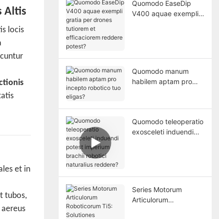
Quomodo EaseDip
 Altis
V400 aquae exempli
gratia per drones
s locis
tutiorem et
a
efficaciorem reddere
potest?
ucuntur
Quomodo manum
habilem aptam pro
ctionis
incepto robotico tuo
atis
eligas?
Quomodo teleoperatio
exosceleti induendi
potest imperium
brachii robotici
naturalius reddere?
les et in
Series Motorum
t tubos,
Articulorum
s aereus
Roboticorum Ti5: