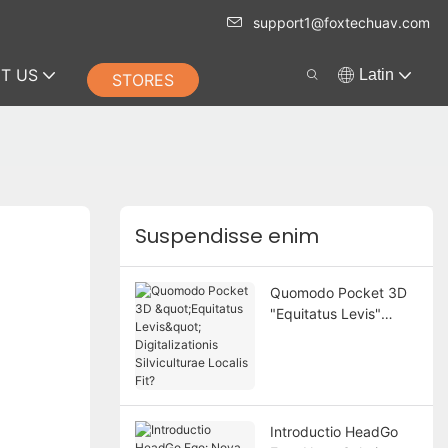
support1@foxtechuav.com
T US
Latin
STORES
Suspendisse enim
Quomodo Pocket 3D
"Equitatus Levis"
Digitalizationis
Silviculturae Localis
Fit?
Introductio HeadGo