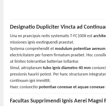
Designatio Dupliciter Vincta ad Continu
Una ex praecipuis notis systematis T-FC100X est
archite
missiones ignis exstinguendi praestat.
Systema comprehendit et
modulum potentiae aereum 
electricitatem per funem firmatum praebet. Hoc consili
ut limites tolerantiae batteriae tollantur.
Simul, aëroplanum
tubo ignis diametro 40 mm
coniunct
pressionis hauriri potest. Per hanc structuram integra
continuum igni immittit.
Haec coniunctio
potentiae conexae et aquae conexae
Facultas Supprimendi Ignis Aerei Magni 