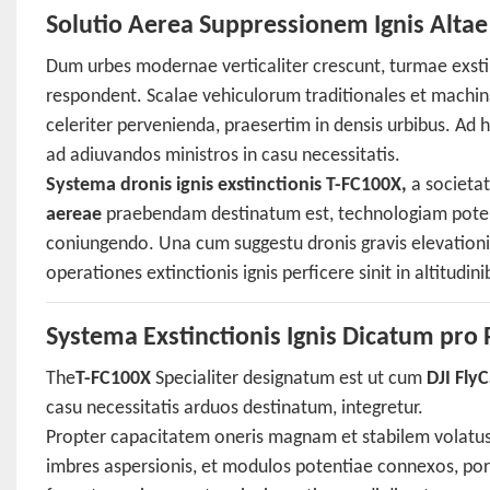
Solutio Aerea Suppressionem Ignis Altae E
Dum urbes modernae verticaliter crescunt, turmae exstinct
respondent. Scalae vehiculorum traditionales et machin
celeriter pervenienda, praesertim in densis urbibus. Ad
ad adiuvandos ministros in casu necessitatis.
Systema dronis ignis exstinctionis T-FC100X,
a societa
aereae
praebendam destinatum est, technologiam poten
coniungendo. Una cum suggestu dronis gravis elevationis 
operationes extinctionis ignis perficere sinit in altitudini
Systema Exstinctionis Ignis Dicatum pro 
The
T-FC100X
Specialiter designatum est ut cum
DJI Fly
casu necessitatis arduos destinatum, integretur.
Propter capacitatem oneris magnam et stabilem volatus 
imbres aspersionis, et modulos potentiae connexos, port