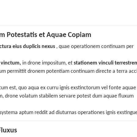
am Potestatis et Aquae Copiam
ctura eius duplicis nexus
, quae operationem continuam per
vinctum,
in drone impositum, et
stationem vinculi terrestre
um permittit dronem potentiam continuam directe a terra acci
um est, quo aqua ex curru ignis exstinctorum vel fonte aquae
tam, drone volatum stabilem servare potest dum aquae fluxum
systema aptum reddit ad diuturnas operationes ignis exstingu
Fluxus