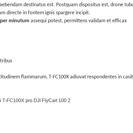
raebendam destinatus est. Postquam dispositus est, drone tub
m directe in fontem ignis spargere incipit.
s per minutum
assequi potest, permittens validam et efficax
tribus
titudinem flammarum, T-FC100X adiuvat respondentes in casi