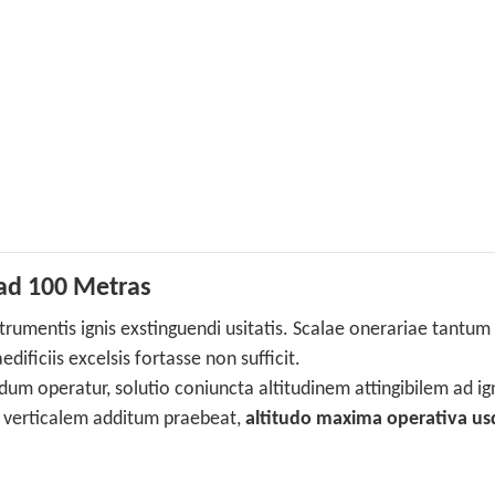
 ad 100 Metras
rumentis ignis exstinguendi usitatis. Scalae onerariae tantum
dificiis excelsis fortasse non sufficit.
um operatur, solutio coniuncta altitudinem attingibilem ad i
 verticalem additum praebeat,
altitudo maxima operativa us