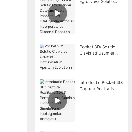
Ego: Nova Solutio
Collectionis Datorum
Capiti Imposita pro
Intelligentia Artificiali
Incorporata et
Discendi Robotica
Pocket 3D: Solutio
Clavis ad Usum et
Instrumentum
Apertum Evolutionis
Introductio Pocket 3D:
Captura Realitatis
3DGS Portatilis pro
Geminis Digitalibus et
Simulatione
Intellegentiae
Artificialis.