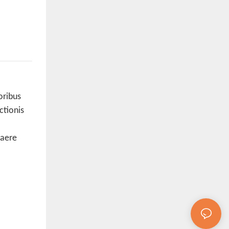
oribus
ctionis
 aere