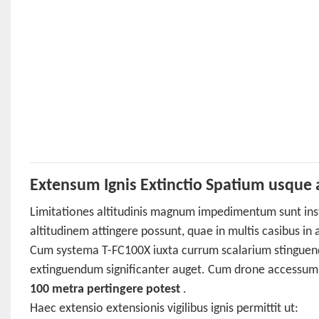
Extensum Ignis Extinctio Spatium usque
Limitationes altitudinis magnum impedimentum sunt inst
altitudinem attingere possunt, quae in multis casibus in ae
Cum systema T-FC100X iuxta currum scalarium stinguend
extinguendum significanter auget. Cum drone accessum
100 metra pertingere potest
.
Haec extensio extensionis vigilibus ignis permittit ut: