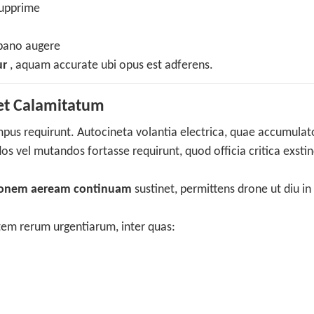
supprime
rbano augere
ur
, aquam accurate ubi opus est adferens.
 et Calamitatum
pus requirunt. Autocineta volantia electrica, quae accumulat
s vel mutandos fortasse requirunt, quod officia critica exstin
ionem aeream continuam
sustinet, permittens drone ut diu in
em rerum urgentiarum, inter quas: