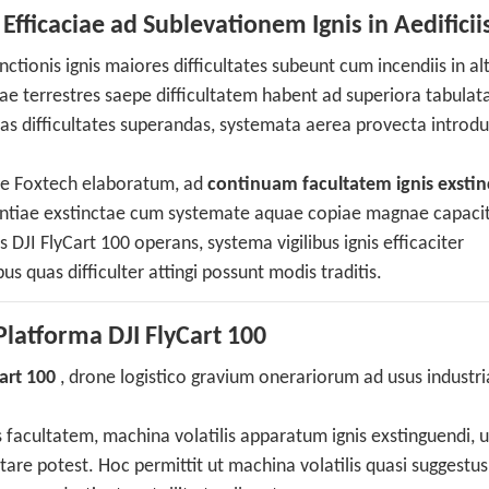
fficaciae ad Sublevationem Ignis in Aedificiis
ionis ignis maiores difficultates subeunt cum incendiis in alti
ae terrestres saepe difficultatem habent ad superiora tabulat
 has difficultates superandas, systemata aerea provecta introd
te Foxtech elaboratum, ad
continuam facultatem ignis exstin
tiae exstinctae cum systemate aquae copiae magnae capacit
DJI FlyCart 100 operans, systema vigilibus ignis efficaciter
bus quas difficulter attingi possunt modis traditis.
Platforma DJI FlyCart 100
Cart 100
, drone logistico gravium onerariorum ad usus industria
facultatem, machina volatilis apparatum ignis exstinguendi, u
are potest. Hoc permittit ut machina volatilis quasi suggestu