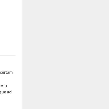
 certam
gnem
que ad