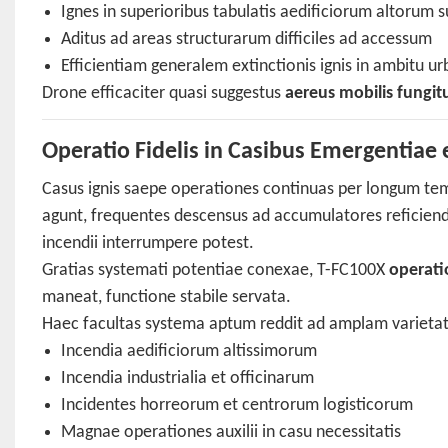
Ignes in superioribus tabulatis aedificiorum altorum 
Aditus ad areas structurarum difficiles ad accessum
Efficientiam generalem extinctionis ignis in ambitu u
Drone efficaciter quasi suggestus
aereus mobilis fungit
Operatio Fidelis in Casibus Emergentiae
Casus ignis saepe operationes continuas per longum tem
agunt, frequentes descensus ad accumulatores reficiendo
incendii interrumpere potest.
Gratias systemati potentiae conexae, T-FC100X
operat
maneat, functione stabile servata.
Haec facultas systema aptum reddit ad amplam varietat
Incendia aedificiorum altissimorum
Incendia industrialia et officinarum
Incidentes horreorum et centrorum logisticorum
Magnae operationes auxilii in casu necessitatis