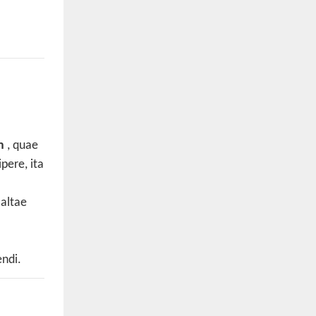
m
, quae
pere, ita
 altae
endi.