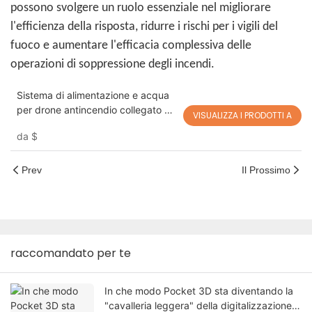
possono svolgere un ruolo essenziale nel migliorare
l'efficienza della risposta, ridurre i rischi per i vigili del
fuoco e aumentare l'efficacia complessiva delle
operazioni di soppressione degli incendi.
Sistema di alimentazione e acqua
per drone antincendio collegato T-
VISUALIZZA I PRODOTTI A
FC100X per DJI FlyCart 100 |
da
$
Soluzione per drone antincendio a
lunga durata
Prev
Il Prossimo
raccomandato per te
In che modo Pocket 3D sta diventando la
"cavalleria leggera" della digitalizzazione