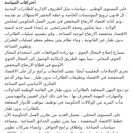
اختراقات السياسة
على المستوى الوطني ، سياسات مثل
الظروف الإدارية للطائرات المدنية
، ال
قانون ترويج المؤسسات الخاصة
و
خطة التحفيز الاستهلاك
تم تقديمه
، وتم كتابة اقتصاد الارتفاع المنخفض في تقرير العمل الحكومي لمجلس
الولاية ، مما يعكس وضعه الاستراتيجي. تم إنشاء قسم جديد لتنمية
الاقتصاد منخفضة الارتفاع لتوجيه الصناعة ، وقم بتقسيم عمليات الطائرات
بدون طيار غير القانونية ، وبناء نظام بيئي منظم منظم لعمليات الطيران
وتطوير الصناعة.
يتسارع إصلاح المجال الجوي ، مع زيادة الموافقات على استخدام المجال
الجوي المحلي ، مما يمهد الطريق لإمكانية الوصول إلى المجال الجوي
الأوسع في قطاع الارتفاع المنخفض.
تجري الإصلاحات التعليمية أيضًا: تنشئ الجامعات برامج تركز على الاقتصاد
المنخفضة في الاقتصاد وتطبيقات الطائرات بدون طيار ، مما يوفر الدعم
الفكري الأساسي لنمو الصناعة.
تم دمج المهن المتعلقة بالطائرات بدون طيار في القائمة الوطنية للتداولات
والمهارات المهنية المعترف بها ، بما في ذلك أدوار الفنيين والمهندسين.
بدأت المزيد من الوكالات الحكومية في توظيف مواهب للأدوار المتعلقة
بالطائرات بدون طيار.
على المستوى المحلي ، تشمل العديد من تقارير العمل الحكومية الآن
خطط الاقتصاد المنخفضة ، مما يعزز تطوير الحدائق الصناعية ، وصياغة
سياسات الصناعة ، وإطلاق برامج الحوافز ، وإنشاء شركات تطوير