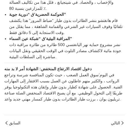
والإخصاب ، والحصاد. في شينجيانغ ، قلل هذا من تكاليف العمالة
للمزارعين بنسبة 80 ٪.
الحوكمة الحضرية’ق “دورية جوية”
قام هانغتشو بنشر الطائرات بدون طيار “ضباط المرور” هذا يكتشف
تلقائيًا وقوف السيارات غير الشرعي والقمامة الشاهقة ، مما يقلل من
وقت الاستجابة إلى 5 دقائق فقط.
المراقبة البيئية’ق “شبكة عين السماء”
نشر مشروع حماية نهر اليانغتسي 500 طائرة من طائرة مراقبة ذات
جودة مائية لاكتشاف مصادر التلوث في الوقت الحقيقي ونقل البيانات
مباشرة إلى السلطات البيئية.
دخول اقتصاد الارتفاع المنخفض: الشهادة أمر لا بد منه
في اليوم’سوق العمل الصعب ، حيث تكون المنافسة شرسة وتراجع
الرواتب ، والكثير منهم عاطلون عن العمل بسبب الافتقار إلى المهارات
الفنية. الحصول على شهادة كطيار بدون طيار وإتقان هذه التكنولوجيا يوفر
طريقًا إلى التحول الوظيفي. مع أن يصبح الاقتصاد المنخفض الصلة صناعة
تريليون يوان ، برزت طيار الطائرات بدون طيار كمسار مهني جديد واعد.
التالي
السابق