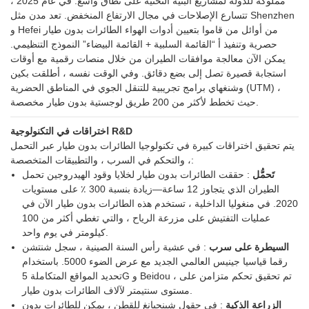
مملوكة للدولة لمشاريع البنية التحتية على نطاق واسع. في عام 2025 ،
تتسارع الإصلاحات في مجال الارتفاع المنخفض. تعد مدن مثل Shenzhen
و Hefei من أوائل من قاموا بتعيين أدوات الهواء الطائرات بدون طيار
حصرية وتنفيذ أ “القائمة السلبية + القائمة البيضاء” النموذج التنظيمي.
يمكن الآن معالجة موافقات الطيران من خلال منصات رقمية مع أوقات
استجابة قصيرة تصل إلى بضع دقائق. وفي الوقت نفسه ، أطلقت بكين
وشنغهاي برامج تجريبية للتنقل الجوي في المناطق الحضرية (UTM) ،
حيث تخطط لأكثر من 200 طريق لوجستية بدون طيار مخصصة.
اختراقات في التكنولوجية R&D
يتم تحقيق اختراقات كبيرة في تكنولوجيا الطائرات بدون طيار عبر التحمل
، والتحكم في السرب ، والتطبيقات المتخصصة:
تَحمُّل
: حققت الطائرات بدون طيار لخلايا وقود الهيدروجين تحمل
الطيران الذي يتجاوز 12 ساعة—زيادة بنسبة 300 ٪ على مستويات
2020. في منغوليا الداخلية ، تستخدم هذه الطائرات بدون طيار الآن في
عمليات التفتيش على مزرعة الرياح ، والتي تغطي أكثر من 100
كيلومتر في يوم واحد.
السيطرة على سرب
: في عشية رأس السنة الصينية ، سجل شنتشن
رقما قياسيا جينيس العالمي الجديد مع عرض الضوء 5000. باستخدام
تحديد المواقع المتكاملة 5G و Beidou ، تم تحقيق تحكم متزامن على
مستوى سنتيمتر لآلاف الطائرات بدون طيار.
الزراعة الذكية
: في حقول شينجيانغ للقطن ، يمكن للطائرات بدون