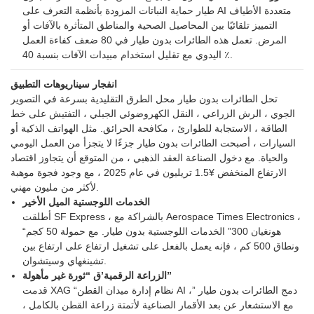
طيار حماية النباتات المزودة بأنظمة التعرف على AI متعددة الأطياف
التمييز تلقائيًا بين المحاصيل الصحية والمناطق المتأثرة بالآفات أو
المرض. تعمل هذه الطائرات بدون طيار في 80 ضعف كفاءة العمل
اليدوي مع تقليل استخدام مبيدات الآفات بنسبة 40 ٪.
انفجار سيناريوهات التطبيق
تحل الطائرات بدون طيار محل الطرق التقليدية بسرعة في التصوير
الجوي ، الرش الزراعي ، النقل الكهروضوئي الجبلي ، التفتيش على خط
الطاقة ، الاستجابة للطوارئ ، مكافحة الحرائق. مثل الهواتف الذكية أو
السيارات ، أصبحت الطائرات بدون طيار جزءًا لا يتجزأ من العمل اليومي
والحياة. مع دخول الصناعة العقد الذهبي ، من المتوقع أن يتجاوز اقتصاد
الارتفاع المنخفض ¥1.5 تريليون في عام 2025 ، مع وجود فجوة موهبة
لأكثر من مليون مهني.
الخدمات اللوجستية الميل الأخير
أطلقت SF Express ، بالشراكة مع Aerospace Times Electronics ،
“هونغيان 300” الخدمات اللوجستية بدون طيار. مع حمولة 50 كجم
ونطاق 500 كم ، فإنه يعمل بالفعل على تشغيل ارتفاع على ارتفاع بين
تشينغهاي وسيتشوان.
الزراعة الرقمية’ق “ثورة غير مأهولة”
قدمت XAG “نظام إدارة ميدان القطن AI ،” دمج الطائرات بدون طيار
مع الاستشعار عن بعد الأقمار الصناعية لأتمتة زراعة القطن بالكامل ،