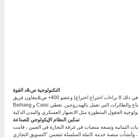
التكنولوجية ص&د القوة
مع أكثر من 170 براءة اختراع (بما في ذلك 8 براءات اختراع اختراع) وعضو 400+ ص&يتعاون فريق D ، Foxtech مع مؤسسات مثل جامعة
Beihang و Casic لتطوير معدات متقدمة بما في ذلك الطائرات بدون طيار إنقاذ عالية على الارتفاع والطائرات التي تعمل بالهيدروجين. تغطي
تمكين النظام الإيكولوجي للصناعة
ة وتسعة منصات في غرفة التجارة في الصين ، قامت Foxtech ببناء ست فئات من احتياطيات أبحاث
" ، وأنشأت منصة خدمة كاملة السلسلة تتضمن "التسويق التجاري