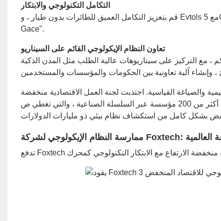
التكامل التكنولوجي والابتكار
قم بتعزيز التكامل العميق للطائرات بدون طيار ، و Evtols مع 5G ، و AI ، و Beidou Navigation لإنشاء بنية تحتية ذكية "Air-Space-Gace-
Gace".
تعاون النظام الإيكولوجي القائم على السيناريو
هدف قطاع النقل عن بعد من 30 إلى 150 كيلومتراً من منتصف إلى 150 كم ، مع التركيز على سيناريوهات عالية الطلب مثل المدن الذكية
يمية والصياغة القياسية. اجتذبت لجنة العمل الاقتصادية منخفضة
الارتفاع في غرفة التجارة في الصين بالفعل أكثر من 200 مؤسسة عبر السلسلة الصناعية ، والتي تغطي ص&D ، التصنيع ، والعمليات. هذا يمكّن
ون الصناعة العالمية