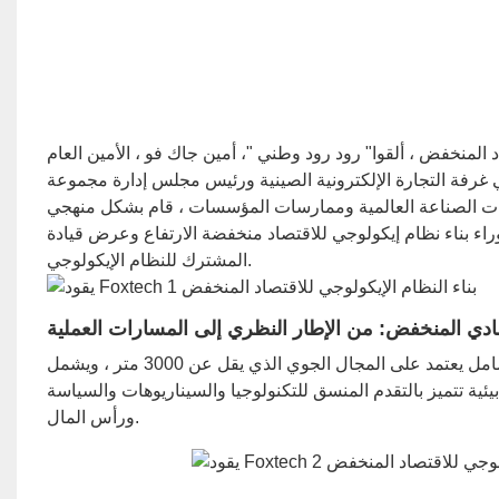
"2025 الدولية للمعرض للاقتصاد المنخفض ، ألقوا" رود رود وطني "، أمين جاك فو ، الأمين العام
رة الإلكترونية الصينية ورئيس مجلس إدارة مجموعة Foxtech Technology ، خطابًا
هات الصناعة العالمية وممارسات المؤسسات ، قام بشكل منهجي
إيكولوجي للاقتصاد منخفضة الارتفاع وعرض قيادة FOXTECH في الابتكار التكنولوجي ، وتنفيذ السيناريو ، والبناء
المشترك للنظام الإيكولوجي.
ادي المنخفض: من الإطار النظري إلى المسارات العملية
في خطابه ، أشار جاك فو إلى أن اقتصاد الارتفاع المنخفض هو نموذج اقتصادي شامل يعتمد على المجال الجوي الذي يقل عن 3000 متر ، ويشمل
بيئية تتميز بالتقدم المنسق للتكنولوجيا والسيناريوهات والسياسة
ورأس المال.