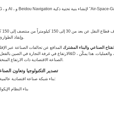
است
وإنقاذ الطوارئ ، وإنشاء آلية تعاونية بين الحكومات والمؤسسات والمستخدمين.
انفتاح الصناعي والبناء المشترك
المدافع عن تحالفات الصناعة عبر الإقل
الصناعة الاقتصادية ذات الارتفاع المنخفض بشكل كامل من استكشاف نظام بيئي ذو مليارات الدولارات.
ممارسة النظام الإيكولوجي لشركة Foxtech: تصدير التكنولوجيا وتعا
تدفع Foxtech بناء شبكة صناعة اقتصادية عالمية منخفضة الارتفاع مع الابتكار التكنولوجي كمحرك: