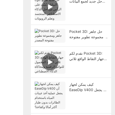
حل جديد لجمع البيانات
يُثبّت على الرأس من أجل
الذكاء الاصطناعي
المتجسد وتعلم الروبوتات
Pocket 3D: حل جاهز
ومجموعة تطوير مفتوحة
المصدر
نقدم لكم Pocket 3D:
جهاز التقاط الواقع ثلاثي
الأبعاد المحمول للتوائم
الرقمية ومحاكاة الذكاء
الاصطناعي
كيف يمكن لجهاز
EaseDip V400 أن يجعل
عملية أخذ عينات المياه
باستخدام الطائرات بدون
طيار أكثر أمانًا وكفاءة؟