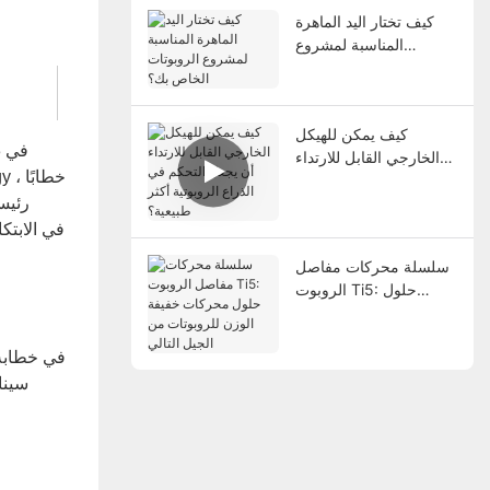
كيف تختار اليد الماهرة
المناسبة لمشروع
الروبوتات الخاص بك؟
كيف يمكن للهيكل
الخارجي القابل للارتداء
أن يجعل التحكم في
الذراع الروبوتية أكثر
رئيسي
طبيعية؟
سلسلة محركات مفاصل
الروبوت Ti5: حلول
محركات خفيفة الوزن
للروبوتات من الجيل
التالي
سينا