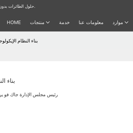
يوفر Foxtech حلول الطائرات بدون طيار الصناعية & أنظمة الحمولة النافعة للطائرات بدون طيار.
موارد
معلومات عنا
خدمة
منتجات
HOME
يقود Foxtech بناء النظام 
يقود ech
رئيس مجلس الإدارة جاك فو ير