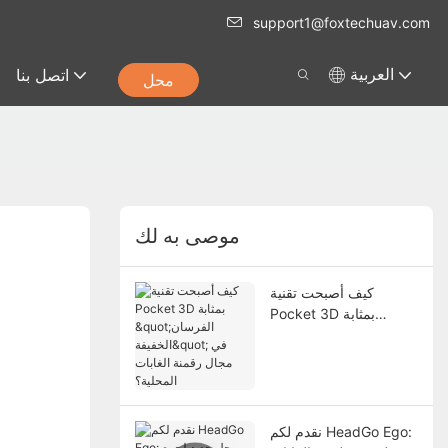
support1@foxtechuav.com
اتصل بنا
العربية
محل
موصى به لك
كيف أصبحت تقنية
Pocket 3D بمثابة
"الفرسان الخفيفة" في
مجال رقمنة الغابات
المحلية؟
نقدم لكم HeadGo Ego: