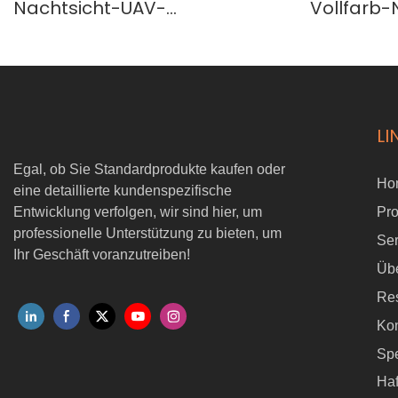
Nachtsicht-UAV-
Vollfarb-
Nutzlastkamera mit 30-
Kamera S
fachem optischem Zoom und
1000-m-
Laserentfernungsmesser
LI
Egal, ob Sie Standardprodukte kaufen oder
Ho
eine detaillierte kundenspezifische
Entwicklung verfolgen, wir sind hier, um
Pr
professionelle Unterstützung zu bieten, um
Ser
Ihr Geschäft voranzutreiben!
Üb
Re
Kon
Sp
Ha