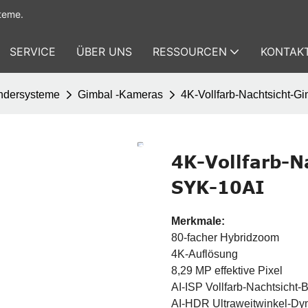
teme.
SERVICE
ÜBER UNS
RESSOURCEN
KONTAKT
ndersysteme
Gimbal -Kameras
4K-Vollfarb-Nachtsicht-
4K-Vollfarb-
SYK-10AI
Merkmale:
80-facher Hybridzoom
4K-Auflösung
8,29 MP effektive Pixel
AI-ISP Vollfarb-Nachtsicht
AI-HDR Ultraweitwinkel-Dy