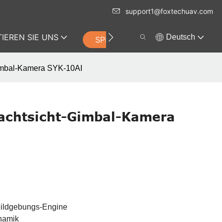
support1@foxtechuav.com
IEREN SIE UNS
Deutsch
SPEICHERN
Gimbal-Kamera SYK-10AI
Nachtsicht-Gimbal-Kamera
-Bildgebungs-Engine
namik