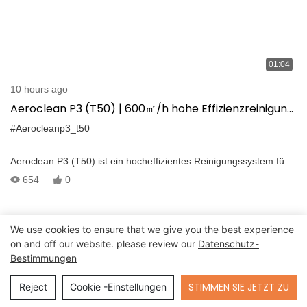
01:04
10 hours ago
Aeroclean P3 (T50) | 600㎡/h hohe Effizienzreinigung
für DJI M300/M350/M.400
#Aerocleanp3_t50
Aeroclean P3 (T50) ist ein hocheffizientes Reinigungssystem für
DJI M300 /M350 /M400-Drohnen. Es liefert: -600㎡/h
654
0
Hochdruckreinigung (Standard) -kontinuierliche
Wasserversorgung für ununterbrochene Betriebsgeräte -Sprüh-
und Schaumstoffspülung mit sauberem Wasser -Clear vor VS
We use cookies to ensure that we give you the best experience
nach Ergebnissen
on and off our website. please review our
Datenschutz-
Bestimmungen
Send Inquiry
STIMMEN SIE JETZT ZU
Reject
Cookie -Einstellungen