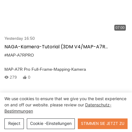
07:00
Yesterday 16:50
NAGA-Kamera-Tutorial (3DM V4/MAP-A7R
PRO/HAWK-100C LIDAR)
#MAP-A7RPRO
MAP-A7R Pro Full-Frame-Mapping-Kamera
279
0
We use cookies to ensure that we give you the best experience
on and off our website. please review our
Datenschutz-
Bestimmungen
Send Inquiry
STIMMEN SIE JETZT ZU
Reject
Cookie -Einstellungen