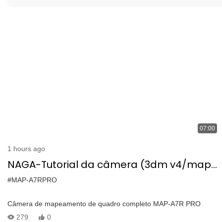
07:00
1 hours ago
NAGA-Tutorial da câmera (3dm v4/map-
A7R Pro/Hawk-100c Lidar)
#MAP-A7RPRO
Câmera de mapeamento de quadro completo MAP-A7R PRO
279
0