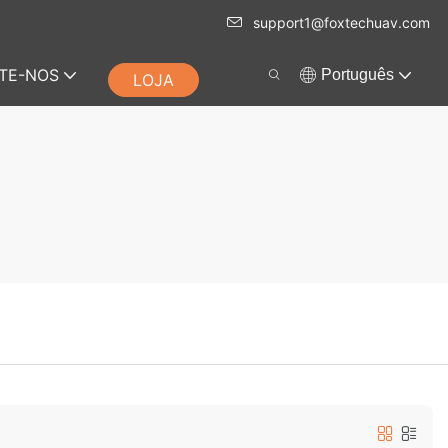
support1@foxtechuav.com
TE-NOS
Português
LOJA