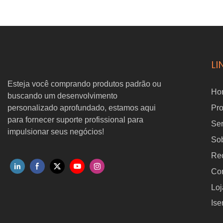
LI
Esteja você comprando produtos padrão ou
Ho
buscando um desenvolvimento
personalizado aprofundado, estamos aqui
Pr
para fornecer suporte profissional para
Ser
impulsionar seus negócios!
So
Re
Con
Loj
Ise