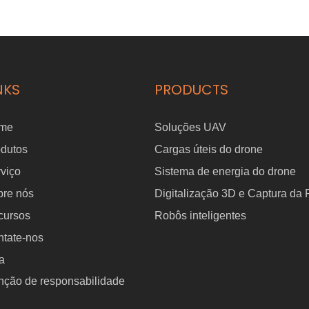
NKS
PRODUCTS
me
Soluções UAV
odutos
Cargas úteis do drone
viço
Sistema de energia do drone
bre nós
Digitalização 3D e Captura da
cursos
Robôs inteligentes
tate-nos
a
nção de responsabilidade