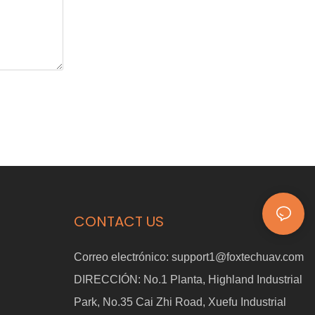
CONTACT US
Correo electrónico:
support1@foxtechuav.com
DIRECCIÓN:
No.1 Planta, Highland Industrial
Park, No.35 Cai Zhi Road, Xuefu Industrial