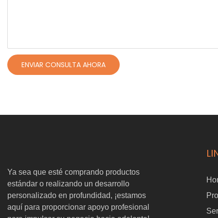
ENVIAR CONSULTA AHORA
LI
Ya sea que esté comprando productos
Ho
estándar o realizando un desarrollo
personalizado en profundidad, ¡estamos
Pr
aquí para proporcionar apoyo profesional
Ser