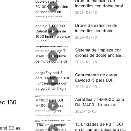
Dron de extinción de
incendios con doble cable
T-FC100X | Supresión de
2026
03
13
incendios en edificios de
gran altura hasta 100 m
Drone de extinción de
incendios con doble
anclaje T-FC100X | Caudal
2026
03
13
de agua de 1000 l/min y
alcance de 100 m para
Sistema de limpieza con
rescate en edificios de
drones de doble anclaje T-
gran altura
M400C | Limpieza de
2026
02
28
muros cortina de vidrio en
plazas comerciales
Cabrestante de carga
Eayload-5 para DJI
Matrice 400 | Entrega
2026
01
09
aérea con carga útil de 5
kg y control PSDK
AeroClean T-M400C para
ea 160
DJI M400 | Limpieza
continua a gran altitud de
2025
12
05
60 m
15 unidades de P3 (T50)
.html
S2 es
en el campo: descubra por