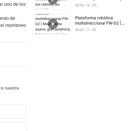
qué a los clientes les
ar uno de los
2025
12
05
encanta.
Plataforma robótica
ento de
multidireccional FW-02 |
 el monitoreo
Movimiento suave, gran
2025
11
20
potencia, lista para
cualquier terreno
ra nuestra