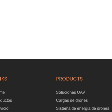
NKS
PRODUCTS
me
Soluciones UAV
oductos
Cargas de drones
vicio
Sistema de energía de drones